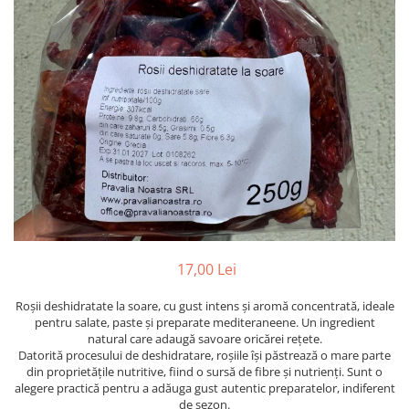
PASTE
CREME ȘI PASTE TARTINABILE
CONDIMENTE
CEAIURI GRECEȘTI
CIOCOLATĂ ȘI CACAO
HEALTHY SNACKS
SUPERALIMENTE
LACTATE
BACANIE
PRODUSE ECO / ORGANICE
PRODUSE ROMÂNEȘTI
17,00 Lei
COSMETICE
Roșii deshidratate la soare, cu gust intens și aromă concentrată, ideale
REMEDII NATURISTE
pentru salate, paste și preparate mediteraneene. Un ingredient
TOATE PRODUSELE
natural care adaugă savoare oricărei rețete.
Datorită procesului de deshidratare, roșiile își păstrează o mare parte
din proprietățile nutritive, fiind o sursă de fibre și nutrienți. Sunt o
alegere practică pentru a adăuga gust autentic preparatelor, indiferent
de sezon.