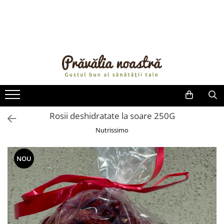
PRODUSE
NOUTĂȚI
ALIMENTE
ULEIURI ȘI UNTURI
MĂSLINE
NUCI ȘI SEMINȚE
Rosii deshidratate la soare 250G
FRUCTE DESHIDRATATE
Nutrissimo
ÎNDULCITORI NATURALI / MIERE
FRUCTE LA CONSERVĂ
NOU
OȚETURI ȘI SOSURI
SOSURI
FĂINĂ FĂRĂ GLUTEN
BĂUTURI / LAPTE VEGETAL
OREZ ȘI CEREALE