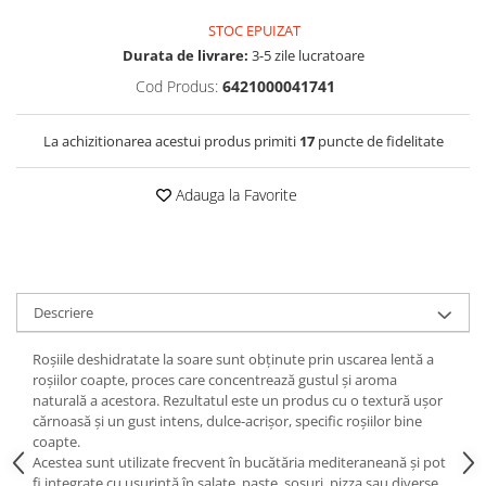
STOC EPUIZAT
Durata de livrare:
3-5 zile lucratoare
Cod Produs:
6421000041741
La achizitionarea acestui produs primiti
17
puncte de fidelitate
Adauga la Favorite
Descriere
Roșiile deshidratate la soare sunt obținute prin uscarea lentă a
roșiilor coapte, proces care concentrează gustul și aroma
naturală a acestora. Rezultatul este un produs cu o textură ușor
cărnoasă și un gust intens, dulce-acrișor, specific roșiilor bine
coapte.
Acestea sunt utilizate frecvent în bucătăria mediteraneană și pot
fi integrate cu ușurință în salate, paste, sosuri, pizza sau diverse