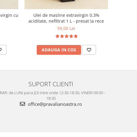
virgin cu
Ulei de masline extravirgin 0.3%
Curmale Me
aciditate, nefiltrat 1 L - presat la rece
59,00 Lei
ADAUGA IN COS
AD
SUPORT CLIENTI
AR: de LUNI pana JOI intre orele 12:30-18:30, VINERI 09:00 -
18:30
office@pravalianoastra.ro