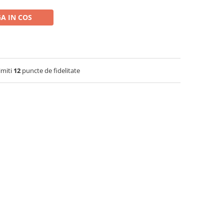
A IN COS
imiti
12
puncte de fidelitate