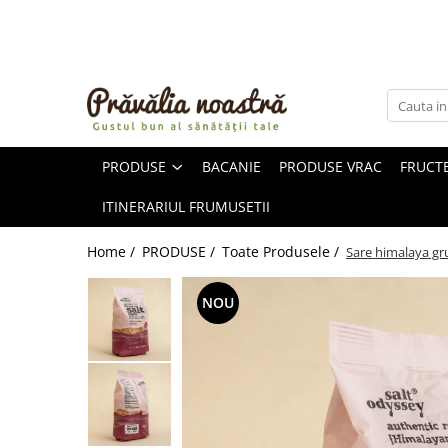
PRODUSE
NOUTĂȚI
ALIMENTE
PRODUSE
BACANIE
PRODUSE VRAC
FRUCTE
ULEIURI ȘI UNTURI
MĂSLINE
ITINERARIUL FRUMUSETII
NUCI ȘI SEMINȚE
FRUCTE DESHIDRATATE
Home /
PRODUSE /
Toate Produsele /
Sare himalaya gr
ÎNDULCITORI NATURALI / MIERE
FRUCTE LA CONSERVĂ
NOU
OȚETURI ȘI SOSURI
SOSURI
FĂINĂ FĂRĂ GLUTEN
BĂUTURI / LAPTE VEGETAL
OREZ ȘI CEREALE