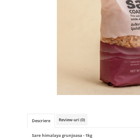
PASTE
CREME ȘI PASTE TARTINABILE
CONDIMENTE
CEAIURI GRECEȘTI
CIOCOLATĂ ȘI CACAO
HEALTHY SNACKS
SUPERALIMENTE
LACTATE
BACANIE
PRODUSE ECO / ORGANICE
PRODUSE ROMÂNEȘTI
COSMETICE
REMEDII NATURISTE
TOATE PRODUSELE
Review-uri
(0)
Descriere
Sare himalaya grunjoasa - 1kg