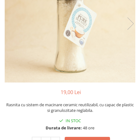
PASTE
CREME ȘI PASTE TARTINABILE
CONDIMENTE
CEAIURI GRECEȘTI
CIOCOLATĂ ȘI CACAO
HEALTHY SNACKS
SUPERALIMENTE
LACTATE
BACANIE
PRODUSE ECO / ORGANICE
PRODUSE ROMÂNEȘTI
19,00 Lei
COSMETICE
Rasnita cu sistem de macinare ceramic reutilizabil, cu capac de plastic
REMEDII NATURISTE
si granulozitate reglabila.
TOATE PRODUSELE
IN STOC
Durata de livrare:
48 ore