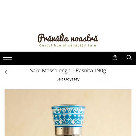
PRODUSE
NOUTĂȚI
ALIMENTE
ULEIURI ȘI UNTURI
MĂSLINE
NUCI ȘI SEMINȚE
Sare Messolonghi - Rasnita 190g
FRUCTE DESHIDRATATE
Salt Odyssey
ÎNDULCITORI NATURALI / MIERE
FRUCTE LA CONSERVĂ
OȚETURI ȘI SOSURI
SOSURI
FĂINĂ FĂRĂ GLUTEN
BĂUTURI / LAPTE VEGETAL
OREZ ȘI CEREALE