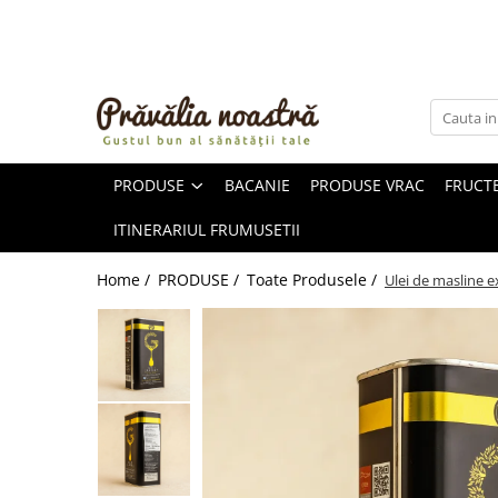
PRODUSE
NOUTĂȚI
ALIMENTE
PRODUSE
BACANIE
PRODUSE VRAC
FRUCTE
ULEIURI ȘI UNTURI
MĂSLINE
ITINERARIUL FRUMUSETII
NUCI ȘI SEMINȚE
FRUCTE DESHIDRATATE
Home /
PRODUSE /
Toate Produsele /
Ulei de masline ex
ÎNDULCITORI NATURALI / MIERE
FRUCTE LA CONSERVĂ
OȚETURI ȘI SOSURI
SOSURI
FĂINĂ FĂRĂ GLUTEN
BĂUTURI / LAPTE VEGETAL
OREZ ȘI CEREALE