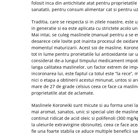
folosit inca din antichitate atat pentru proprietatil
sanatatii, pentru consum alimentar cat si pentru uzu
Traditia, care se respecta si in zilele noastre, este
in generatie si ea este aplicata cu strictete acolo u
Mai intai, se culeg maslinele (manual pentru a se ev
deoarece cele lovite pot inainta procesul de oxidar
momentul maturizarii. Acest soi de masline, Korone
tot in lume pentru prorietatile lui antioxidante iar u
considerat de-a lungul timpului medicament impotr
langa calitatea maslinelor, un factor extrem de impo
incoronarea lui, este faptul ca totul este “la rece”, 
nici o etapa a obtinerii acestui minunat, untos si 
mare de 27 de grade celsius ceea ce face ca masline
proprietatile atat de aclamate.
Maslinele Koroneiki sunt micute si au forma unei lac
mai aromat, sanatos, unic si special ulei de masline
continut ridicat de acid oleic si polifenoli (300 mg
la uleiurile extravirgine obisnuite), ceea ce face ace
fie una foarte stabila ce aduce multiple beneficii san