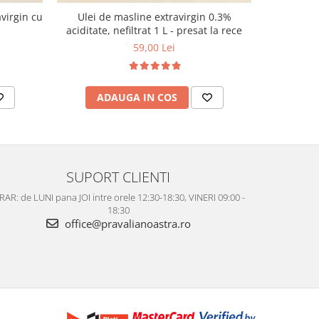
virgin cu
Ulei de masline extravirgin 0.3%
Curmale Me
aciditate, nefiltrat 1 L - presat la rece
59,00 Lei
ADAUGA IN COS
AD
SUPORT CLIENTI
AR: de LUNI pana JOI intre orele 12:30-18:30, VINERI 09:00 -
18:30
office@pravalianoastra.ro