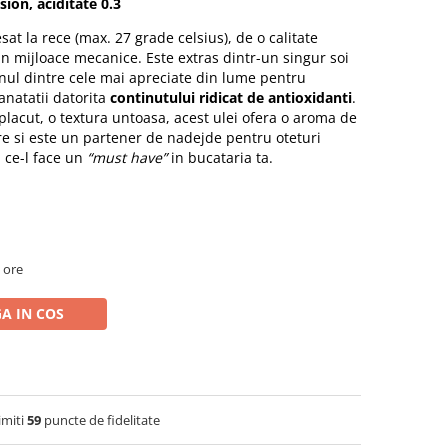
sion, aciditate 0.3
sat la rece (max. 27 grade celsius), de o calitate
in mijloace mecanice. Este extras dintr-un singur soi
unul dintre cele mai apreciate din lume pentru
anatatii datorita
continutului ridicat de antioxidanti
.
 placut, o textura untoasa, acest ulei ofera o aroma de
re si este un partener de nadejde pentru oteturi
 ce-l face un
“must have”
in bucataria ta.
 ore
A IN COS
imiti
59
puncte de fidelitate