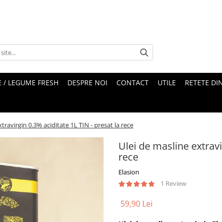
 / LEGUME FRESH
DESPRE NOI
CONTACT
UTILE
RETETE DI
travirgin 0.3% aciditate 1L TIN - presat la rece
Ulei de masline extravi
rece
Elasion
1 Review
59,90 Lei