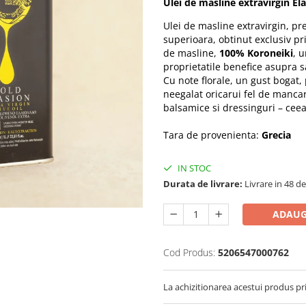
Ulei de masline extravirgin Ela
Ulei de masline extravirgin, pre
superioara, obtinut exclusiv pr
de masline,
100% Koroneiki
, 
proprietatile benefice asupra s
Cu note florale, un gust bogat,
neegalat oricarui fel de manca
balsamice si dressinguri – ceea
Tara de provenienta:
Grecia
IN STOC
Durata de livrare:
Livrare in 48 de
ADAUG
Cod Produs:
5206547000762
La achizitionarea acestui produs pr