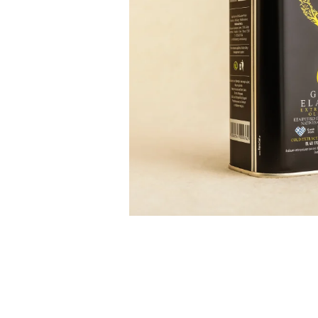
PASTE
CREME ȘI PASTE TARTINABILE
CONDIMENTE
CEAIURI GRECEȘTI
CIOCOLATĂ ȘI CACAO
HEALTHY SNACKS
SUPERALIMENTE
LACTATE
BACANIE
PRODUSE ECO / ORGANICE
PRODUSE ROMÂNEȘTI
COSMETICE
REMEDII NATURISTE
TOATE PRODUSELE