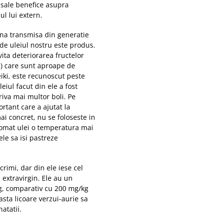
e sale benefice asupra
l lui extern.
 una transmisa din generatie
nde uleiul nostru este produs.
ita deteriorarea fructelor
e) care sunt aproape de
iki, este recunoscut peste
leiul facut din ele a fost
iva mai multor boli. Pe
rtant care a ajutat la
mai concret, nu se foloseste in
aromat ulei o temperatura mai
le sa isi pastreze
rimi, dar din ele iese cel
 extravirgin. Ele au un
/kg, comparativ cu 200 mg/kg
asta licoare verzui-aurie sa
atatii.