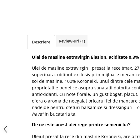
Review-uri
(1)
Descriere
Ulei de masline extravirgin Elasion, aciditate 0.3%
Ulei de masline extravirgin , presat la rece (max. 27 
superioara, obtinut exclusiv prin mijloace mecanice
soi de masline, 100% Koroneiki, unul dintre cele m
proprietatile benefice asupra sanatatii datorita cont
antioxidanti. Cu note florale, un gust bogat, placut,
ofera o aroma de neegalat oricarui fel de mancare 
nadejde pentru oteturi balsamice si dressinguri – c
have”
in bucataria ta.
De ce este acest ulei rege printre semenii lui?
Uleiul presat la rece din masline Koroneiki, are o tra