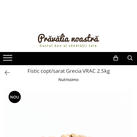
PRODUSE
NOUTĂȚI
ALIMENTE
ULEIURI ȘI UNTURI
MĂSLINE
NUCI ȘI SEMINȚE
Fistic copt/sarat Grecia VRAC 2.5kg
FRUCTE DESHIDRATATE
Nutrissimo
ÎNDULCITORI NATURALI / MIERE
FRUCTE LA CONSERVĂ
NOU
OȚETURI ȘI SOSURI
SOSURI
FĂINĂ FĂRĂ GLUTEN
BĂUTURI / LAPTE VEGETAL
OREZ ȘI CEREALE