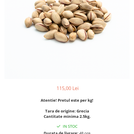
PASTE
CREME ȘI PASTE TARTINABILE
CONDIMENTE
CEAIURI GRECEȘTI
CIOCOLATĂ ȘI CACAO
HEALTHY SNACKS
SUPERALIMENTE
LACTATE
BACANIE
PRODUSE ECO / ORGANICE
PRODUSE ROMÂNEȘTI
115,00 Lei
COSMETICE
Atentie! Pretul este per kg!
REMEDII NATURISTE
TOATE PRODUSELE
Tara de origine: Grecia
Cantitate minima 2.5kg.
IN STOC
Durata de livrare:
48 ore