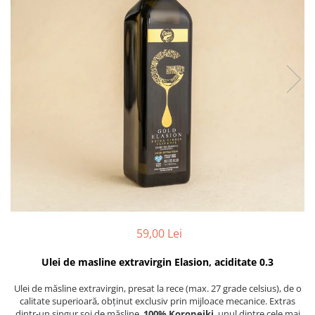
PASTE
CREME ȘI PASTE TARTINABILE
CONDIMENTE
CEAIURI GRECEȘTI
CIOCOLATĂ ȘI CACAO
HEALTHY SNACKS
SUPERALIMENTE
LACTATE
BACANIE
PRODUSE ECO / ORGANICE
PRODUSE ROMÂNEȘTI
COSMETICE
59,00 Lei
REMEDII NATURISTE
TOATE PRODUSELE
Ulei de masline extravirgin Elasion, aciditate 0.3
Ulei de măsline extravirgin, presat la rece (max. 27 grade celsius), de o
calitate superioară, obținut exclusiv prin mijloace mecanice. Extras
dintr-un singur soi de măsline,
100% Koroneiki
, unul dintre cele mai