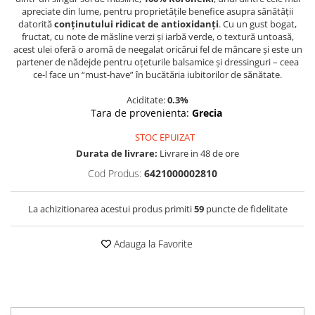
apreciate din lume, pentru proprietățile benefice asupra sănătății
datorită
conținutului ridicat de antioxidanți
. Cu un gust bogat,
fructat, cu note de măsline verzi și iarbă verde, o textură untoasă,
acest ulei oferă o aromă de neegalat oricărui fel de mâncare și este un
partener de nădejde pentru oțeturile balsamice și dressinguri – ceea
ce-l face un “must-have” în bucătăria iubitorilor de sănătate.
Aciditate:
0.3%
Tara de provenienta:
Grecia
STOC EPUIZAT
Durata de livrare:
Livrare in 48 de ore
Cod Produs:
6421000002810
La achizitionarea acestui produs primiti
59
puncte de fidelitate
Adauga la Favorite