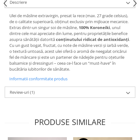
Descriere
Ulei de măsline extravirgin, presat la rece (max. 27 grade celsius),
de o calitate superioară, obținut exclusiv prin mijloace mecanice.
Extras dintr-un singur soi de măsline,
100% Koroneiki
, unul
dintre cele mai apreciate din lume, pentru proprietățile benefice
asupra sănătății datorită
conținutului ridicat de antioxidanți
.
Cu un gust bogat, fructat, cu note de măsline verzi și iarbă verde,
o textură untoasă, acest ulei oferă o aromă de neegalat oricărui
fel de mâncare și este un partener de nădejde pentru oțeturile
balsamice și dressinguri – ceea ce-l face un “must-have” în
bucătăria iubitorilor de sănătate.
Informatii conformitate produs
Review-uri
(1)
PRODUSE SIMILARE