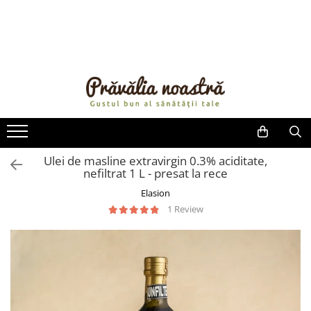
PRODUSE
NOUTĂȚI
ALIMENTE
ULEIURI ȘI UNTURI
MĂSLINE
NUCI ȘI SEMINȚE
Ulei de masline extravirgin 0.3% aciditate,
nefiltrat 1 L - presat la rece
FRUCTE DESHIDRATATE
ÎNDULCITORI NATURALI / MIERE
Elasion
FRUCTE LA CONSERVĂ
1 Review
OȚETURI ȘI SOSURI
SOSURI
FĂINĂ FĂRĂ GLUTEN
BĂUTURI / LAPTE VEGETAL
OREZ ȘI CEREALE