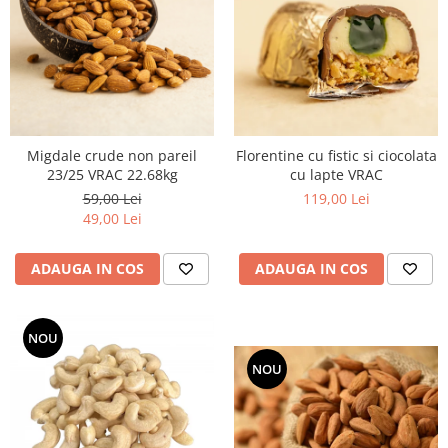
Migdale crude non pareil
Florentine cu fistic si ciocolata
23/25 VRAC 22.68kg
cu lapte VRAC
59,00 Lei
119,00 Lei
49,00 Lei
ADAUGA IN COS
ADAUGA IN COS
NOU
NOU