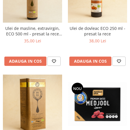
Ulei de masline, extravirgin,
Ulei de dovleac ECO 250 ml -
ECO 500 ml - presat la rece
presat la rece
RECOLTA NOUA
35,00 Lei
38,00 Lei
ADAUGA IN COS
ADAUGA IN COS
NOU