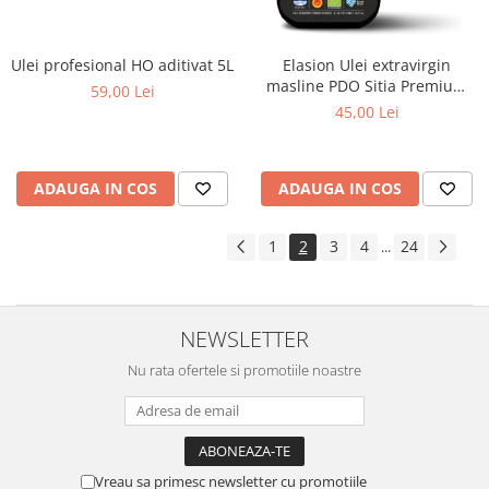
Ulei profesional HO aditivat 5L
Elasion Ulei extravirgin
masline PDO Sitia Premium
59,00 Lei
500ml ECO
45,00 Lei
ADAUGA IN COS
ADAUGA IN COS
1
2
3
4
24
...
NEWSLETTER
Nu rata ofertele si promotiile noastre
Vreau sa primesc newsletter cu promotiile