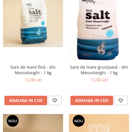
PASTE
CREME ȘI PASTE TARTINABILE
CONDIMENTE
CEAIURI GRECEȘTI
CIOCOLATĂ ȘI CACAO
HEALTHY SNACKS
SUPERALIMENTE
LACTATE
BACANIE
Sare de mare fină - din
Sare de mare grunjoasă - din
Messolonghi - 1 kg
Messolonghi - 1 kg
PRODUSE ECO / ORGANICE
12,00 Lei
12,00 Lei
PRODUSE ROMÂNEȘTI
COSMETICE
REMEDII NATURISTE
ADAUGA IN COS
ADAUGA IN COS
TOATE PRODUSELE
NOU
NOU