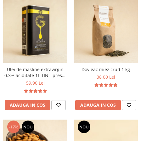
Ulei de masline extravirgin
Dovleac miez crud 1 kg
0.3% aciditate 1L TIN - presat
38,00 Lei
la rece
59,90 Lei
ADAUGA IN COS
ADAUGA IN COS
-17%
NOU
NOU