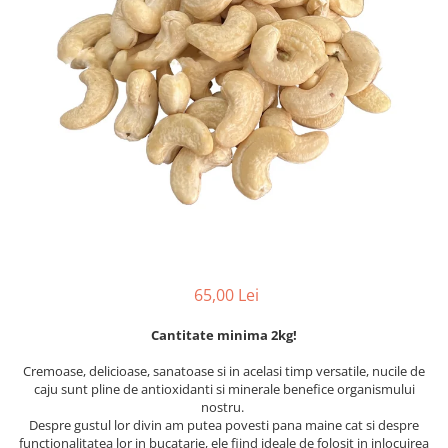
PASTE
CREME ȘI PASTE TARTINABILE
CONDIMENTE
CEAIURI GRECEȘTI
CIOCOLATĂ ȘI CACAO
HEALTHY SNACKS
SUPERALIMENTE
LACTATE
BACANIE
PRODUSE ECO / ORGANICE
PRODUSE ROMÂNEȘTI
65,00 Lei
COSMETICE
Cantitate minima 2kg!
REMEDII NATURISTE
TOATE PRODUSELE
Cremoase, delicioase, sanatoase si in acelasi timp versatile, nucile de
caju sunt pline de antioxidanti si minerale benefice organismului
nostru.
Despre gustul lor divin am putea povesti pana maine cat si despre
functionalitatea lor in bucatarie, ele fiind ideale de folosit in inlocuirea