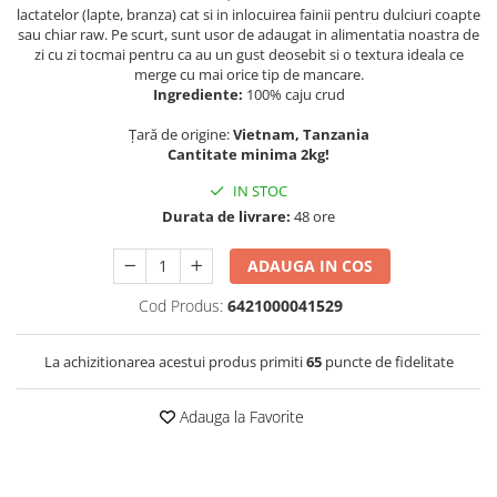
lactatelor (lapte, branza) cat si in inlocuirea fainii pentru dulciuri coapte
sau chiar raw. Pe scurt, sunt usor de adaugat in alimentatia noastra de
zi cu zi tocmai pentru ca au un gust deosebit si o textura ideala ce
merge cu mai orice tip de mancare.
Ingrediente:
100% caju crud
Țară de origine:
Vietnam, Tanzania
Cantitate minima 2kg!
IN STOC
Durata de livrare:
48 ore
ADAUGA IN COS
Cod Produs:
6421000041529
La achizitionarea acestui produs primiti
65
puncte de fidelitate
Adauga la Favorite