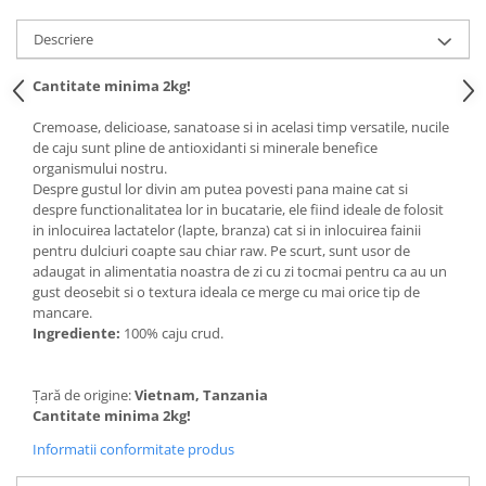
Descriere
Cantitate minima 2kg!
Cremoase, delicioase, sanatoase si in acelasi timp versatile, nucile
de caju sunt pline de antioxidanti si minerale benefice
organismului nostru.
Despre gustul lor divin am putea povesti pana maine cat si
despre functionalitatea lor in bucatarie, ele fiind ideale de folosit
in inlocuirea lactatelor (lapte, branza) cat si in inlocuirea fainii
pentru dulciuri coapte sau chiar raw. Pe scurt, sunt usor de
adaugat in alimentatia noastra de zi cu zi tocmai pentru ca au un
gust deosebit si o textura ideala ce merge cu mai orice tip de
mancare.
Ingrediente:
100% caju crud.
Țară de origine:
Vietnam, Tanzania
Cantitate minima 2kg!
Informatii conformitate produs