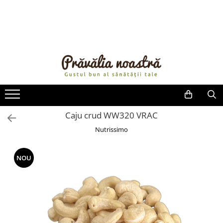
PRODUSE
NOUTĂȚI
ALIMENTE
ULEIURI ȘI UNTURI
MĂSLINE
NUCI ȘI SEMINȚE
Caju crud WW320 VRAC
FRUCTE DESHIDRATATE
Nutrissimo
ÎNDULCITORI NATURALI / MIERE
FRUCTE LA CONSERVĂ
NOU
OȚETURI ȘI SOSURI
SOSURI
FĂINĂ FĂRĂ GLUTEN
BĂUTURI / LAPTE VEGETAL
OREZ ȘI CEREALE