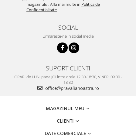
magazinului. Afla mai multe in
Politica de
Confidentialitate
SOCIAL
Urmareste-ne in social media
SUPORT CLIENTI
ORAR: de LUNI pana JOI intre orele 12:30-18:30, VINERI 09:00 -
18:30
office@pravalianoastra.ro
MAGAZINUL MEU
CLIENTI
DATE COMERCIALE