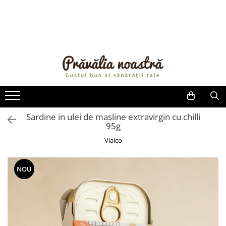
PRODUSE
NOUTĂȚI
ALIMENTE
ULEIURI ȘI UNTURI
MĂSLINE
NUCI ȘI SEMINȚE
Sardine in ulei de masline extravirgin cu chilli
95g
FRUCTE DESHIDRATATE
ÎNDULCITORI NATURALI / MIERE
Vialco
FRUCTE LA CONSERVĂ
OȚETURI ȘI SOSURI
NOU
SOSURI
FĂINĂ FĂRĂ GLUTEN
BĂUTURI / LAPTE VEGETAL
OREZ ȘI CEREALE