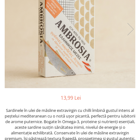
PASTE
CREME ȘI PASTE TARTINABILE
CONDIMENTE
CEAIURI GRECEȘTI
CIOCOLATĂ ȘI CACAO
HEALTHY SNACKS
SUPERALIMENTE
LACTATE
BACANIE
PRODUSE ECO / ORGANICE
PRODUSE ROMÂNEȘTI
COSMETICE
13,99 Lei
REMEDII NATURISTE
Sardinele în ulei de măsline extravirgin cu chilli îmbină gustul intens al
TOATE PRODUSELE
peștelui mediteranean cu o notă ușor picantă, perfectă pentru iubitorii
de arome puternice. Bogate în Omega-3, proteine și nutrienți esențiali,
aceste sardine susțin sănătatea inimii, nivelul de energie și o
alimentație echilibrată. Conservate în ulei de măsline extravirgin
premium, își păstrează textura fragedă, prospețimea și gustul autentic,