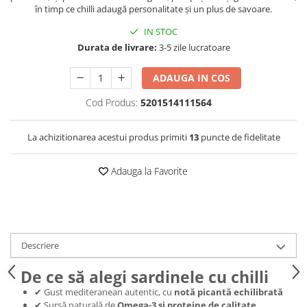
în timp ce chilli adaugă personalitate și un plus de savoare.
IN STOC
Durata de livrare:
3-5 zile lucratoare
ADAUGA IN COS
Cod Produs:
5201514111564
La achizitionarea acestui produs primiti
13
puncte de fidelitate
Adauga la Favorite
Descriere
De ce să alegi sardinele cu chilli
✔ Gust mediteranean autentic, cu
notă picantă echilibrată
✔ Sursă naturală de
Omega-3 și proteine de calitate