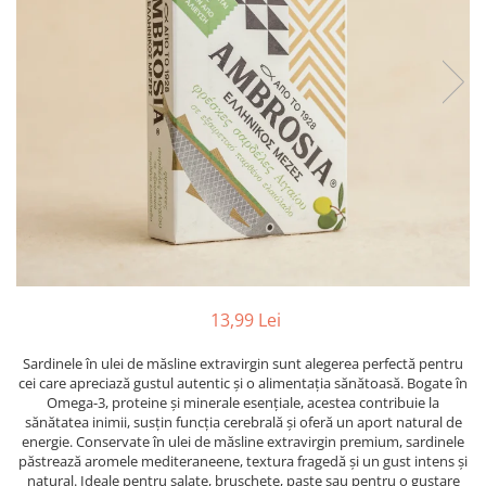
PASTE
CREME ȘI PASTE TARTINABILE
CONDIMENTE
CEAIURI GRECEȘTI
CIOCOLATĂ ȘI CACAO
HEALTHY SNACKS
SUPERALIMENTE
LACTATE
BACANIE
PRODUSE ECO / ORGANICE
PRODUSE ROMÂNEȘTI
13,99 Lei
COSMETICE
Sardinele în ulei de măsline extravirgin sunt alegerea perfectă pentru
REMEDII NATURISTE
cei care apreciază gustul autentic și o alimentația sănătoasă. Bogate în
TOATE PRODUSELE
Omega-3, proteine și minerale esențiale, acestea contribuie la
sănătatea inimii, susțin funcția cerebrală și oferă un aport natural de
energie. Conservate în ulei de măsline extravirgin premium, sardinele
păstrează aromele mediteraneene, textura fragedă și un gust intens și
natural. Ideale pentru salate, bruschete, paste sau pentru o gustare