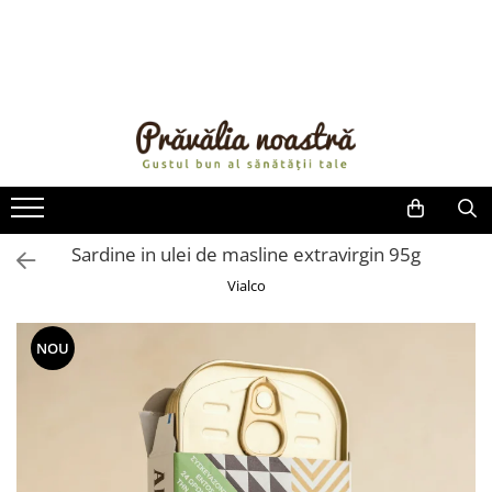
PRODUSE
NOUTĂȚI
ALIMENTE
ULEIURI ȘI UNTURI
MĂSLINE
NUCI ȘI SEMINȚE
Sardine in ulei de masline extravirgin 95g
FRUCTE DESHIDRATATE
Vialco
ÎNDULCITORI NATURALI / MIERE
FRUCTE LA CONSERVĂ
NOU
OȚETURI ȘI SOSURI
SOSURI
FĂINĂ FĂRĂ GLUTEN
BĂUTURI / LAPTE VEGETAL
OREZ ȘI CEREALE