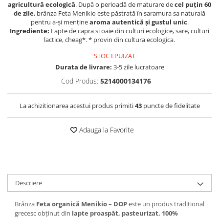
agricultură ecologică
. După o perioadă de maturare de
cel puțin 60
de zile
, brânza Feta Menikio este păstrată în saramura sa naturală
pentru a-și menține
aroma autentică și gustul unic
.
Ingrediente:
Lapte de capra si oaie din culturi ecologice, sare, culturi
lactice, cheag*. * provin din cultura ecologica.
STOC EPUIZAT
Durata de livrare:
3-5 zile lucratoare
Cod Produs:
5214000134176
La achizitionarea acestui produs primiti
43
puncte de fidelitate
Adauga la Favorite
Descriere
Brânza
Feta organică Menikio – DOP
este un produs tradițional
grecesc obținut din
lapte proaspăt, pasteurizat, 100%