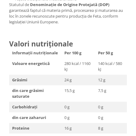
Statutul de
Denominație de Origine Protejată (DOP)
garantează faptul că materia primă, procesarea și maturarea au
loc în zonele recunoscute pentru producția de Feta, conform
legislației Uniunii Europene.
Valori nutriționale
Informații nutriționale
Per 100 g
Per 50 g
Valoare energetică
280 kcal / 1160
140 kcal / 580
kJ
kJ
Grăsimi
24 g
12 g
din care grăsimi
15,5 g
7,5 g
saturate
Carbohidrați
0 g
0 g
din care zaharuri
0 g
0 g
Proteine
16 g
8 g