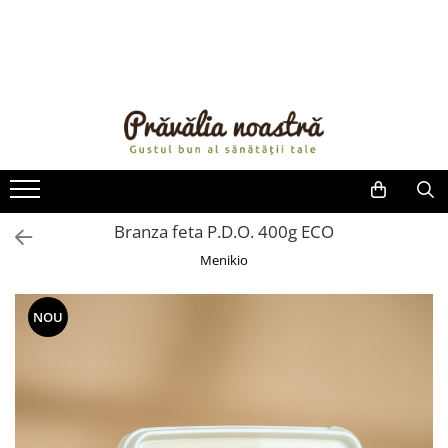
PRODUSE
NOUTĂȚI
ALIMENTE
ULEIURI ȘI UNTURI
MĂSLINE
NUCI ȘI SEMINȚE
Branza feta P.D.O. 400g ECO
FRUCTE DESHIDRATATE
Menikio
ÎNDULCITORI NATURALI / MIERE
FRUCTE LA CONSERVĂ
NOU
OȚETURI ȘI SOSURI
SOSURI
FĂINĂ FĂRĂ GLUTEN
BĂUTURI / LAPTE VEGETAL
OREZ ȘI CEREALE