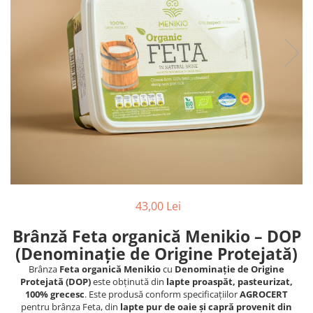
PASTE
CREME ȘI PASTE TARTINABILE
CONDIMENTE
CEAIURI GRECEȘTI
CIOCOLATĂ ȘI CACAO
HEALTHY SNACKS
SUPERALIMENTE
LACTATE
BACANIE
PRODUSE ECO / ORGANICE
PRODUSE ROMÂNEȘTI
43,00 Lei
COSMETICE
Brânză Feta organică Menikio – DOP
REMEDII NATURISTE
(Denominație de Origine Protejată)
TOATE PRODUSELE
Brânza
Feta organică Menikio
cu
Denominație de Origine
Protejată (DOP)
este obținută din
lapte proaspăt, pasteurizat,
100% grecesc
. Este produsă conform specificațiilor
AGROCERT
pentru brânza Feta, din
lapte pur de oaie și capră provenit din