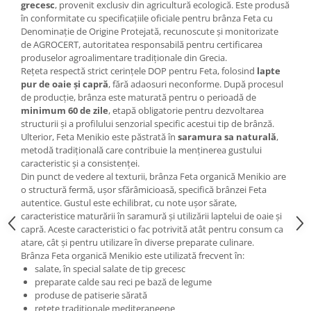
grecesc
, provenit exclusiv din agricultură ecologică. Este produsă
în conformitate cu specificațiile oficiale pentru brânza Feta cu
Denominație de Origine Protejată, recunoscute și monitorizate
de AGROCERT, autoritatea responsabilă pentru certificarea
produselor agroalimentare tradiționale din Grecia.
Rețeta respectă strict cerințele DOP pentru Feta, folosind
lapte
pur de oaie și capră
, fără adaosuri neconforme. După procesul
de producție, brânza este maturată pentru o perioadă de
minimum 60 de zile
, etapă obligatorie pentru dezvoltarea
structurii și a profilului senzorial specific acestui tip de brânză.
Ulterior, Feta Menikio este păstrată în
saramura sa naturală
,
metodă tradițională care contribuie la menținerea gustului
caracteristic și a consistenței.
Din punct de vedere al texturii, brânza Feta organică Menikio are
o structură fermă, ușor sfărâmicioasă, specifică brânzei Feta
autentice. Gustul este echilibrat, cu note ușor sărate,
caracteristice maturării în saramură și utilizării laptelui de oaie și
capră. Aceste caracteristici o fac potrivită atât pentru consum ca
atare, cât și pentru utilizare în diverse preparate culinare.
Brânza Feta organică Menikio este utilizată frecvent în:
salate, în special salate de tip grecesc
preparate calde sau reci pe bază de legume
produse de patiserie sărată
rețete tradiționale mediteraneene