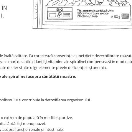
e înaltă calitate. Ea corectează consecințele unei diete dezechilibrate cauzat
Rezervele mari de antioxidanți și vitamine ale spirulinei compensează în mod nat
icate de fier și alte oligoelemente previn deficiențele și anemia.
ale spirulinei asupra sănătății noastre.
bolismului și contribuie la detoxifierea organismului.
d-o extrem de populară în mediile sportive.
i, alăptării și menopauzei.
iv asupra funcției renale și intestinale.