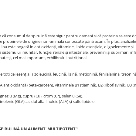
ice că consumul de spirulină este sigur pentru oameni și că proteina sa este d
ate proteinele de origine non-animală cunoscute până acum. În plus, analizel
lina este bogată în antioxidanți, vitamine, lipide esențiale, oligoelemente și
istemului imunitar, funcției renale și intestinale, prevenirii și suprimării infe
nate și, cel mai important, echilibrului nutrițional.
 toți cei esențiali (izoleucină, leucină, lizină, metionină, fenilalanină, treonin
 A antioxidantă (beta-caroten), vitaminele B1 (tiamină), B2 (riboflavină), B3 (n
agneziu (Mg), cupru (Cu), crom (Cr), seleniu (Se).
inolenic (GLA), acidul alfa-linoleic (ALA) și sulfolipidele.
SPIRULINĂ UN ALIMENT 'MULTIPOTENT'!