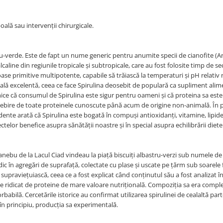
lă sau intervenții chirurgicale.
ru-verde. Este de fapt un nume generic pentru anumite specii de cianofite (A
caline din regiunile tropicale și subtropicale, care au fost folosite timp de se
se primitive multipotente, capabile să trăiască la temperaturi și pH relativ r
ală excelentă, ceea ce face Spirulina deosebit de populară ca supliment alim
imice că consumul de Spirulina este sigur pentru oameni și că proteina sa est
eosebire de toate proteinele cunoscute până acum de origine non-animală. În p
dente arată că Spirulina este bogată în compuși antioxidanți, vitamine, lipide
telor benefice asupra sănătății noastre și în special asupra echilibrării diete
anebu de la Lacul Ciad vindeau la piață biscuiți albastru-verzi sub numele de
c în agregări de suprafață, colectate cu plase și uscate pe țărm sub soarele f
 supraviețuiască, ceea ce a fost explicat când conținutul său a fost analizat în
te ridicat de proteine de mare valoare nutrițională. Compoziția sa era comple
rbabilă. Cercetările istorice au confirmat utilizarea spirulinei de cealaltă part
, în principiu, producția sa experimentală.