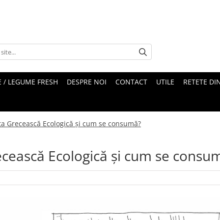
 / LEGUME FRESH
DESPRE NOI
CONTACT
UTILE
RETETE DI
ita Grecească Ecologică și cum se consumă?
recească Ecologică și cum se consu