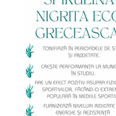
PASTE
CREME ȘI PASTE TARTINABILE
CONDIMENTE
CEAIURI GRECEȘTI
CIOCOLATĂ ȘI CACAO
HEALTHY SNACKS
SUPERALIMENTE
LACTATE
BACANIE
PRODUSE ECO / ORGANICE
PRODUSE ROMÂNEȘTI
COSMETICE
REMEDII NATURISTE
TOATE PRODUSELE