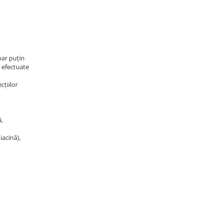
oar puțin
e efectuate
cțiilor
ă,
iacină),