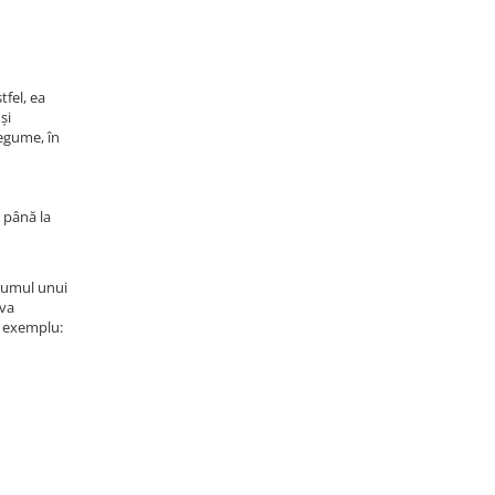
tfel, ea
și
legume, în
r până la
nsumul unui
 va
e exemplu: