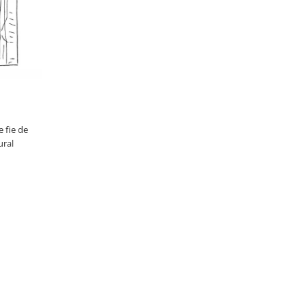
e fie de
ural