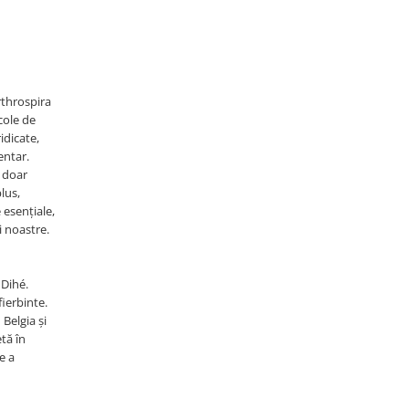
rthrospira
cole de
idicate,
entar.
e doar
lus,
 esențiale,
i noastre.
 Dihé.
ierbinte.
 Belgia și
tă în
e a