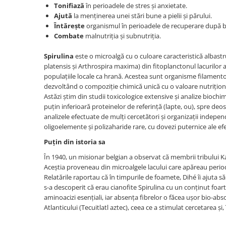
Tonifiază
în perioadele de stres și anxietate.
Ajută
la menținerea unei stări bune a pielii și părului.
Întărește
organismul în perioadele de recuperare după boa
Combate
malnutriția și subnutriția.
Spirulina
este o microalgă cu o culoare caracteristică albast
platensis și Arthrospira maxima) din fitoplanctonul lacurilor al
populațiile locale ca hrană. Acestea sunt organisme filamentoa
dezvoltând o compoziție chimică unică cu o valoare nutrițion
Astăzi știm din studii toxicologice extensive și analize bioch
puțin inferioară proteinelor de referință (lapte, ou), spre d
analizele efectuate de mulți cercetători și organizații indepen
oligoelemente și polizaharide rare, cu dovezi puternice ale efec
Puțin din istoria sa
În 1940, un misionar belgian a observat că membrii tribului K
Aceștia proveneau din microalgele lacului care apăreau periodi
Relatările raportau că în timpurile de foamete, Dihé îi ajuta să
s-a descoperit că erau cianofite Spirulina cu un conținut foar
aminoacizi esențiali, iar absența fibrelor o făcea ușor bio-abso
Atlanticului (Tecuitlatl aztec), ceea ce a stimulat cercetarea și