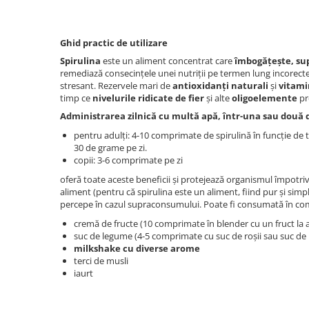
Ghid practic de utilizare
Spirulina
este un aliment concentrat care
îmbogățește, su
remediază consecințele unei nutriții pe termen lung incorecte sa
stresant. Rezervele mari de
antioxidanți naturali
și
vitam
timp ce
nivelurile ridicate de fier
și alte
oligoelemente
pr
Administrarea zilnică cu multă apă, într-una sau două 
pentru adulți: 4-10 comprimate de spirulină în funcție de tip
30 de grame pe zi.
copii: 3-6 comprimate pe zi
oferă toate aceste beneficii și protejează organismul împotriva
aliment (pentru că spirulina este un aliment, fiind pur și simp
percepe în cazul supraconsumului. Poate fi consumată în co
cremă de fructe (10 comprimate în blender cu un fruct la 
suc de legume (4-5 comprimate cu suc de roșii sau suc de 
milkshake cu diverse arome
terci de musli
iaurt