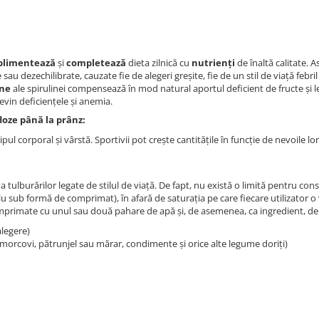
plimentează
și
completează
dieta zilnică cu
nutrienți
de înaltă calitate. As
u dezechilibrate, cauzate fie de alegeri greșite, fie de un stil de viață febril 
ine
ale spirulinei compensează în mod natural aportul deficient de fructe și 
evin deficiențele și anemia.
doze până la prânz:
ul corporal și vârstă. Sportivii pot crește cantitățile în funcție de nevoile lo
 tulburărilor legate de stilul de viață. De fapt, nu există o limită pentru co
lu sub formă de comprimat), în afară de saturația pe care fiecare utilizator o
mprimate cu unul sau două pahare de apă și, de asemenea, ca ingredient, d
alegere)
morcovi, pătrunjel sau mărar, condimente și orice alte legume doriți)