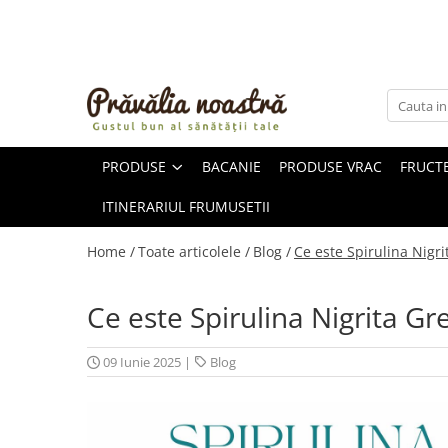
PRODUSE
NOUTĂȚI
ALIMENTE
PRODUSE
BACANIE
PRODUSE VRAC
FRUCTE
ULEIURI ȘI UNTURI
MĂSLINE
ITINERARIUL FRUMUSETII
NUCI ȘI SEMINȚE
FRUCTE DESHIDRATATE
Home /
Toate articolele /
Blog /
Ce este Spirulina Nigr
ÎNDULCITORI NATURALI / MIERE
FRUCTE LA CONSERVĂ
Ce este Spirulina Nigrita G
OȚETURI ȘI SOSURI
SOSURI
09 Iunie 2025
|
Blog
FĂINĂ FĂRĂ GLUTEN
BĂUTURI / LAPTE VEGETAL
OREZ ȘI CEREALE