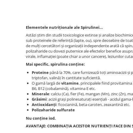
Elementele nutriționale ale Spirulinei...
Astăzi știm din studii toxicologice extinse și analize biochim
sub proteinele de referință (lapte, ou), spre deosebire de to
de mulți cercetători și organizații independente arată că spiru
polizaharide cu dovezi puternice ale efectelor benefice asupra s
virale, inflamației (poate chiar a unor cancere), leziunilor cuta
Mai specific, spirulina conține:
Proteine
până la 70%, care furnizează toți aminoacizii și pe
triptofan, valină) în cantitate suficientă.
O gamă largă de
vitamine
, principalele fiind provitamina
B6, B12 (cobalamină), vitamina E etc.
Minerale
: calciu (Ca), fier (Fe), mangan (Mn), zinc (Zn), m
Grăsimi
: acizii grași polinesaturați esențiali - acidul gama-l
Antioxidanți
: ficocianină, beta-caroten, zeaxantină etc.
Polizaharide sulfurate
Nu conține iod.
AVANTAJE: COMBINAȚIA ACESTOR NUTRIENȚI FACE DIN 