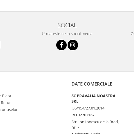
SOCIAL
Urmareste-ne in social media
OR
DATE COMERCIALE
 Plata
SC PRAVALIA NOASTRA
SRL
e Retur
J35/154/27.01.2014
Produselor
RO 32707167
Str. Ion Ionescu de la Brad,
nr. 7
Timisoara, Timis