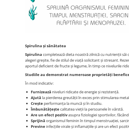
Spirulina și sănătatea
Spirulina
completează dieta noastră zilnică cu nutrienții săi d
alegeri greșite, fie de stilul de viață solicitant și stresant. 
aportul deficient de fructe și legume, în timp ce nivelurile rid
Studiile au demonstrat numeroase proprietăți benefice 
În mod indicativ:
Furnizează
niveluri ridicate de energie și rezistență.
Ajută
la pierderea greutății în exces prin stimularea meta
Crește
performanța la muncă și în studiu.
Îmbunătățește
calitatea vieții la persoanele în vârstă.
Are un efect pozitiv
asupra fiziologiei sportivilor, făcân
Sprijină
organismul feminin în timpul menstruației, sarcini
Previne
infecțiile virale și inflamațiile și are un efect pozit