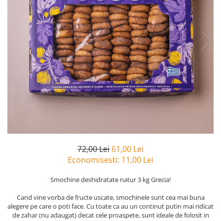
PASTE
CREME ȘI PASTE TARTINABILE
CONDIMENTE
CEAIURI GRECEȘTI
CIOCOLATĂ ȘI CACAO
HEALTHY SNACKS
SUPERALIMENTE
LACTATE
BACANIE
PRODUSE ECO / ORGANICE
PRODUSE ROMÂNEȘTI
72,00 Lei
61,00 Lei
COSMETICE
Economisesti:
11,00
Lei
REMEDII NATURISTE
Smochine deshidratate natur 3 kg Grecia!
TOATE PRODUSELE
Cand vine vorba de fructe uscate, smochinele sunt cea mai buna
alegere pe care o poti face. Cu toate ca au un continut putin mai ridicat
de zahar (nu adaugat) decat cele proaspete, sunt ideale de folosit in