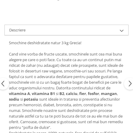
Descriere
Smochine deshidratate natur 3 kg Grecia!
Cand vine vorba de fructe uscate, smochinele sunt cea mai buna
alegere pe care o poti face. Cu toate ca au un continut putin mai
ridicat de zahar (nu adaugat) decat cele proaspete, sunt ideale de
folosit in deserturi raw vegane, smoothie-uri sau sosuri. Pe langa
faptul ca sunt o adevarata desfatare pentru papilele gustative,
smochinele vin si cu un bagaj foarte bogat de beneficii pe care le
aduc organismului nostru. Datorita continutului ridicat de
vitamina A
,
vitamina B1
si
B2
,
calciu
,
fier
,
fosfor
,
mangan
,
sodiu
si
potasiu
sunt ideale in tratarea si preventia afectiunilor
precum hemoroizi, diabet, bronsita, astm, constipatie si nu
numai. Smochinele noastre sunt deshidratate prin procese
naturale astfel ca tu sa te poti bucura de tot ce au ele mai bun de
oferit. Carnoase, cremoase si gustoase, sunt cel mai bun remediu
pentru “pofta de dulce”.