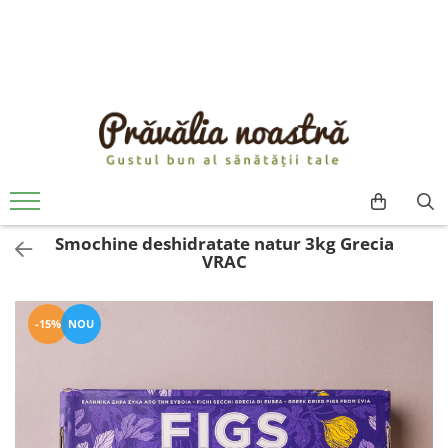
PRODUSE
NOUTĂȚI
ALIMENTE
ULEIURI ȘI UNTURI
MĂSLINE
NUCI ȘI SEMINȚE
Smochine deshidratate natur 3kg Grecia
FRUCTE DESHIDRATATE
VRAC
ÎNDULCITORI NATURALI / MIERE
FRUCTE LA CONSERVĂ
OȚETURI ȘI SOSURI
-15%
NOU
SOSURI
FĂINĂ FĂRĂ GLUTEN
BĂUTURI / LAPTE VEGETAL
OREZ ȘI CEREALE