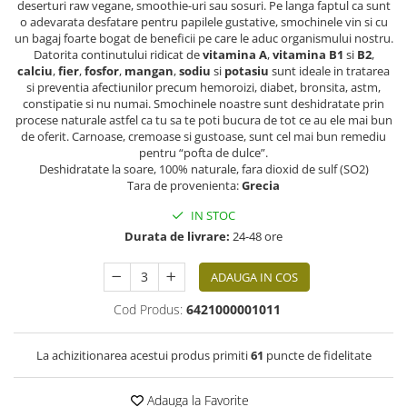
deserturi raw vegane, smoothie-uri sau sosuri. Pe langa faptul ca sunt
o adevarata desfatare pentru papilele gustative, smochinele vin si cu
un bagaj foarte bogat de beneficii pe care le aduc organismului nostru.
Datorita continutului ridicat de
vitamina A
,
vitamina B1
si
B2
,
calciu
,
fier
,
fosfor
,
mangan
,
sodiu
si
potasiu
sunt ideale in tratarea
si preventia afectiunilor precum hemoroizi, diabet, bronsita, astm,
constipatie si nu numai. Smochinele noastre sunt deshidratate prin
procese naturale astfel ca tu sa te poti bucura de tot ce au ele mai bun
de oferit. Carnoase, cremoase si gustoase, sunt cel mai bun remediu
pentru “pofta de dulce”.
Deshidratate la soare, 100% naturale, fara dioxid de sulf (SO2)
Tara de provenienta:
Grecia
IN STOC
Durata de livrare:
24-48 ore
ADAUGA IN COS
Cod Produs:
6421000001011
La achizitionarea acestui produs primiti
61
puncte de fidelitate
Adauga la Favorite