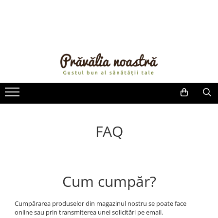
PRODUSE
NOUTĂȚI
ALIMENTE
ULEIURI ȘI UNTURI
MĂSLINE
NUCI ȘI SEMINȚE
FRUCTE DESHIDRATATE
FAQ
ÎNDULCITORI NATURALI / MIERE
FRUCTE LA CONSERVĂ
OȚETURI ȘI SOSURI
SOSURI
Cum cumpăr?
FĂINĂ FĂRĂ GLUTEN
BĂUTURI / LAPTE VEGETAL
Cumpărarea produselor din magazinul nostru se poate face
OREZ ȘI CEREALE
online sau prin transmiterea unei solicitări pe email.