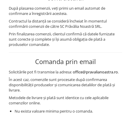
După plasarea comenzii, veți primi un email automat de
confirmare a înregistrării acesteia.
Contractul la distanță se consideră încheiat în momentul
confirmării comenzii de către SC Prăvălia Noastră SRL.
Prin finalizarea comenzii, clientul confirmă că datele furnizate
sunt corecte și complete și își asumă obligația de plată a
produselor comandate.
Comanda prin email
Solicitările pot fi transmise la adresa:
office@pravalianoastra.ro
.
În acest caz, comenzile sunt procesate după confirmarea
disponibilității produselor și comunicarea detaliilor de plată și
livrare.
Metodele de livrare și plată sunt identice cu cele aplicabile
comenzilor online.
Nu exista valoare minima pentru o comanda.