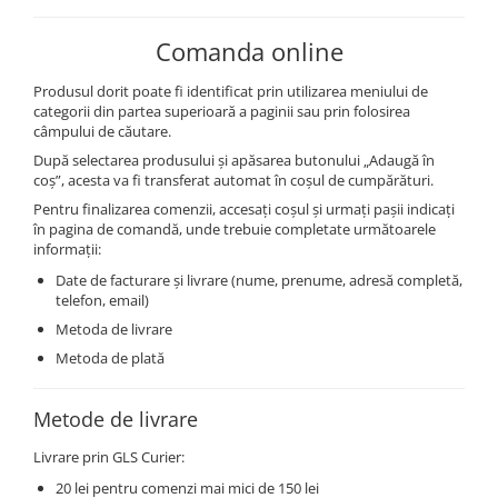
PASTE
CREME ȘI PASTE TARTINABILE
Comanda online
CONDIMENTE
Produsul dorit poate fi identificat prin utilizarea meniului de
CEAIURI GRECEȘTI
categorii din partea superioară a paginii sau prin folosirea
CIOCOLATĂ ȘI CACAO
câmpului de căutare.
HEALTHY SNACKS
După selectarea produsului și apăsarea butonului „Adaugă în
coș”, acesta va fi transferat automat în coșul de cumpărături.
SUPERALIMENTE
Pentru finalizarea comenzii, accesați coșul și urmați pașii indicați
LACTATE
în pagina de comandă, unde trebuie completate următoarele
BACANIE
informații:
PRODUSE ECO / ORGANICE
Date de facturare și livrare (nume, prenume, adresă completă,
telefon, email)
PRODUSE ROMÂNEȘTI
Metoda de livrare
COSMETICE
Metoda de plată
REMEDII NATURISTE
TOATE PRODUSELE
Metode de livrare
Livrare prin GLS Curier:
20 lei pentru comenzi mai mici de 150 lei