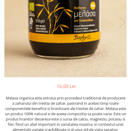
PASTE
CREME ȘI PASTE TARTINABILE
CONDIMENTE
CEAIURI GRECEȘTI
CIOCOLATĂ ȘI CACAO
HEALTHY SNACKS
SUPERALIMENTE
LACTATE
BACANIE
PRODUSE ECO / ORGANICE
PRODUSE ROMÂNEȘTI
16,00 Lei
COSMETICE
Melasa organica este extrasa prin procedeul traditional de producere
REMEDII NATURISTE
a zaharului din trestia de zahar, pastrand in acelasi timp toate
TOATE PRODUSELE
componentele benefice si hranitoare ale trestiei de zahar. Melasa este
un produs 100% natural si de aceea compozitia sa poate varia. Este un
produs hranitor deoarece este o sursa de calciu, magneziu, potasiu si
fier, fiind un aliat important in sanatatea noastra, in contextul unei
alimentatii variate si echilibrate si al unui stil de viata sanatos.