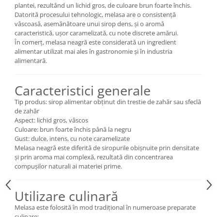
plantei, rezultând un lichid gros, de culoare brun foarte închis.
Datorită procesului tehnologic, melasa are o consistență
vâscoasă, asemănătoare unui sirop dens, și o aromă
caracteristică, ușor caramelizată, cu note discrete amărui.
În comerț, melasa neagră este considerată un ingredient
alimentar utilizat mai ales în gastronomie și în industria
alimentară.
Caracteristici generale
Tip produs: sirop alimentar obținut din trestie de zahăr sau sfeclă
de zahăr
Aspect: lichid gros, vâscos
Culoare: brun foarte închis până la negru
Gust: dulce, intens, cu note caramelizate
Melasa neagră este diferită de siropurile obișnuite prin densitate
și prin aroma mai complexă, rezultată din concentrarea
compușilor naturali ai materiei prime.
Utilizare culinară
Melasa este folosită în mod tradițional în numeroase preparate
culinare: