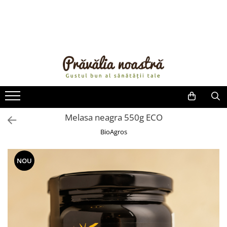
PRODUSE
NOUTĂȚI
ALIMENTE
ULEIURI ȘI UNTURI
MĂSLINE
NUCI ȘI SEMINȚE
Melasa neagra 550g ECO
FRUCTE DESHIDRATATE
BioAgros
ÎNDULCITORI NATURALI / MIERE
FRUCTE LA CONSERVĂ
NOU
OȚETURI ȘI SOSURI
SOSURI
FĂINĂ FĂRĂ GLUTEN
BĂUTURI / LAPTE VEGETAL
OREZ ȘI CEREALE