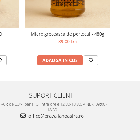
O
Miere greceasca de portocal - 480g
Sirop
39,00 Lei
ADAUGA IN COS
AD
SUPORT CLIENTI
AR: de LUNI pana JOI intre orele 12:30-18:30, VINERI 09:00 -
18:30
office@pravalianoastra.ro