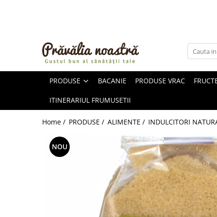
PRODUSE
NOUTĂȚI
ALIMENTE
PRODUSE
BACANIE
PRODUSE VRAC
FRUCTE
ULEIURI ȘI UNTURI
MĂSLINE
ITINERARIUL FRUMUSETII
NUCI ȘI SEMINȚE
FRUCTE DESHIDRATATE
Home /
PRODUSE /
ALIMENTE /
INDULCITORI NATURA
ÎNDULCITORI NATURALI / MIERE
FRUCTE LA CONSERVĂ
NOU
OȚETURI ȘI SOSURI
SOSURI
FĂINĂ FĂRĂ GLUTEN
BĂUTURI / LAPTE VEGETAL
OREZ ȘI CEREALE