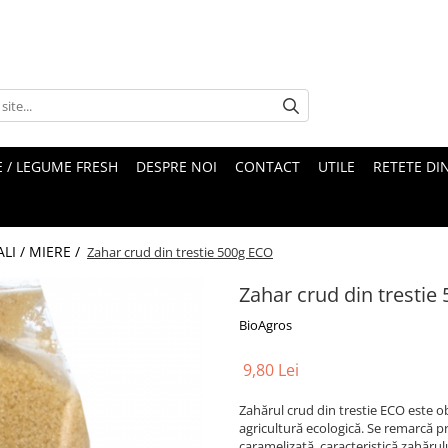
 / LEGUME FRESH
DESPRE NOI
CONTACT
UTILE
RETETE DI
LI / MIERE /
Zahar crud din trestie 500g ECO
Zahar crud din trestie
BioAgros
9,80 Lei
Zahărul crud din trestie ECO este ob
agricultură ecologică. Se remarcă p
caramelizată, caracteristică zahărul