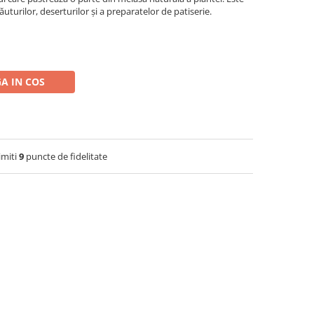
ăuturilor, deserturilor și a preparatelor de patiserie.
A IN COS
imiti
9
puncte de fidelitate