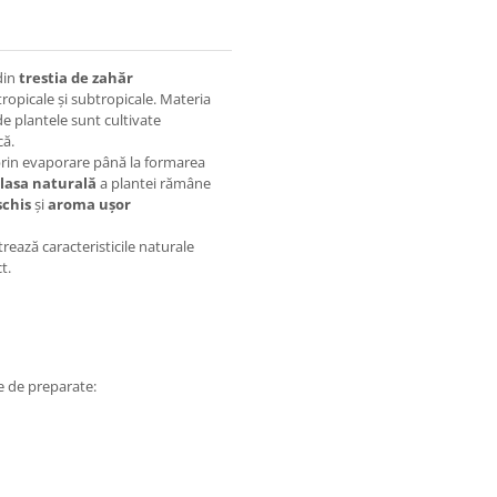
din
trestia de zahăr
 tropicale și subtropicale. Materia
de plantele sunt cultivate
că.
 prin evaporare până la formarea
lasa naturală
a plantei rămâne
schis
și
aroma ușor
rează caracteristicile naturale
t.
te de preparate: