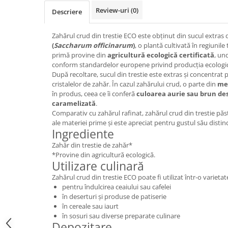
Review-uri
(0)
Descriere
Zahărul crud din trestie ECO este obținut din sucul extras 
(
Saccharum officinarum
)
, o plantă cultivată în regiunile
primă provine din
agricultură ecologică certificată
, un
conform standardelor europene privind producția ecologi
După recoltare, sucul din trestie este extras și concentrat
cristalelor de zahăr. În cazul zahărului crud, o parte din
me
în produs, ceea ce îi conferă
culoarea aurie sau brun de
caramelizată
.
Comparativ cu zahărul rafinat, zahărul crud din trestie păst
ale materiei prime și este apreciat pentru gustul său distinc
Ingrediente
Zahăr din trestie de zahăr*
*Provine din agricultură ecologică.
Utilizare culinară
Zahărul crud din trestie ECO poate fi utilizat într-o varieta
pentru îndulcirea ceaiului sau cafelei
în deserturi și produse de patiserie
în cereale sau iaurt
în sosuri sau diverse preparate culinare
Depozitare