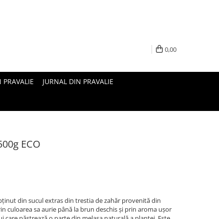
0,00
N PRAVALIE
JURNAL DIN PRAVALIE
 500g ECO
ținut din sucul extras din trestia de zahăr provenită din
rin culoarea sa aurie până la brun deschis și prin aroma ușor
ui care păstrează o parte din melasa naturală a plantei. Este