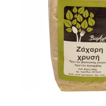
PASTE
CREME ȘI PASTE TARTINABILE
CONDIMENTE
CEAIURI GRECEȘTI
CIOCOLATĂ ȘI CACAO
HEALTHY SNACKS
SUPERALIMENTE
LACTATE
BACANIE
PRODUSE ECO / ORGANICE
PRODUSE ROMÂNEȘTI
COSMETICE
REMEDII NATURISTE
TOATE PRODUSELE