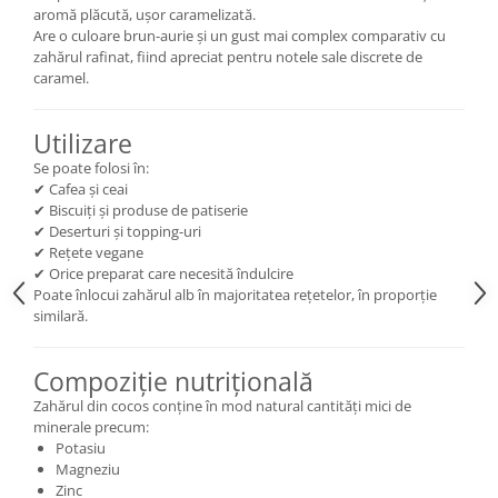
aromă plăcută, ușor caramelizată.
Are o culoare brun-aurie și un gust mai complex comparativ cu
zahărul rafinat, fiind apreciat pentru notele sale discrete de
caramel.
Utilizare
Se poate folosi în:
✔ Cafea și ceai
✔ Biscuiți și produse de patiserie
✔ Deserturi și topping-uri
✔ Rețete vegane
✔ Orice preparat care necesită îndulcire
Poate înlocui zahărul alb în majoritatea rețetelor, în proporție
similară.
Compoziție nutrițională
Zahărul din cocos conține în mod natural cantități mici de
minerale precum:
Potasiu
Magneziu
Zinc