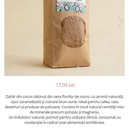
PASTE
CREME ȘI PASTE TARTINABILE
CONDIMENTE
CEAIURI GRECEȘTI
CIOCOLATĂ ȘI CACAO
HEALTHY SNACKS
SUPERALIMENTE
LACTATE
BACANIE
PRODUSE ECO / ORGANICE
PRODUSE ROMÂNEȘTI
17,00 Lei
COSMETICE
Zahăr din cocos obținut din seva florilor de cocos, cu aromă naturală,
REMEDII NATURISTE
ușor caramelizată și culoare brun-aurie. Ideal pentru cafea, ceai,
TOATE PRODUSELE
deserturi și produse de patiserie. Conține în mod natural cantități mici
de minerale precum potasiu și magneziu.
Un îndulcitor natural, potrivit pentru utilizare zilnică, consumat cu
moderație în cadrul unei alimentații echilibrate.