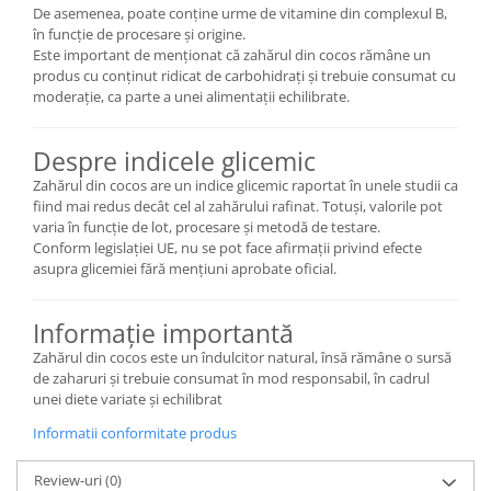
De asemenea, poate conține urme de vitamine din complexul B,
în funcție de procesare și origine.
Este important de menționat că zahărul din cocos rămâne un
produs cu conținut ridicat de carbohidrați și trebuie consumat cu
moderație, ca parte a unei alimentații echilibrate.
Despre indicele glicemic
Zahărul din cocos are un indice glicemic raportat în unele studii ca
fiind mai redus decât cel al zahărului rafinat. Totuși, valorile pot
varia în funcție de lot, procesare și metodă de testare.
Conform legislației UE, nu se pot face afirmații privind efecte
asupra glicemiei fără mențiuni aprobate oficial.
Informație importantă
Zahărul din cocos este un îndulcitor natural, însă rămâne o sursă
de zaharuri și trebuie consumat în mod responsabil, în cadrul
unei diete variate și echilibrat
Informatii conformitate produs
Review-uri
(0)