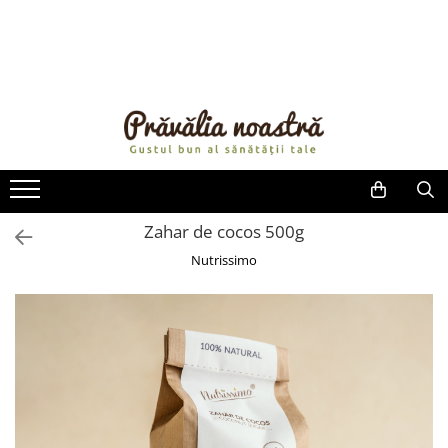
PRODUSE
NOUTĂȚI
ALIMENTE
ULEIURI ȘI UNTURI
MĂSLINE
NUCI ȘI SEMINȚE
Zahar de cocos 500g
FRUCTE DESHIDRATATE
Nutrissimo
ÎNDULCITORI NATURALI / MIERE
FRUCTE LA CONSERVĂ
OȚETURI ȘI SOSURI
SOSURI
FĂINĂ FĂRĂ GLUTEN
BĂUTURI / LAPTE VEGETAL
OREZ ȘI CEREALE