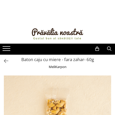
PRODUSE
NOUTĂȚI
ALIMENTE
ULEIURI ȘI UNTURI
MĂSLINE
NUCI ȘI SEMINȚE
Baton caju cu miere - fara zahar- 60g
FRUCTE DESHIDRATATE
MeliKarpon
ÎNDULCITORI NATURALI / MIERE
FRUCTE LA CONSERVĂ
OȚETURI ȘI SOSURI
SOSURI
FĂINĂ FĂRĂ GLUTEN
BĂUTURI / LAPTE VEGETAL
OREZ ȘI CEREALE