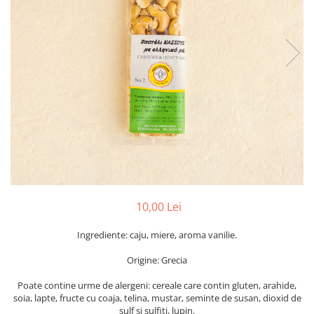
PASTE
CREME ȘI PASTE TARTINABILE
CONDIMENTE
CEAIURI GRECEȘTI
CIOCOLATĂ ȘI CACAO
HEALTHY SNACKS
SUPERALIMENTE
LACTATE
BACANIE
PRODUSE ECO / ORGANICE
PRODUSE ROMÂNEȘTI
10,00 Lei
COSMETICE
Ingrediente: caju, miere, aroma vanilie.
REMEDII NATURISTE
TOATE PRODUSELE
Origine: Grecia
Poate contine urme de alergeni: cereale care contin gluten, arahide,
soia, lapte, fructe cu coaja, telina, mustar, seminte de susan, dioxid de
sulf si sulfiti, lupin.