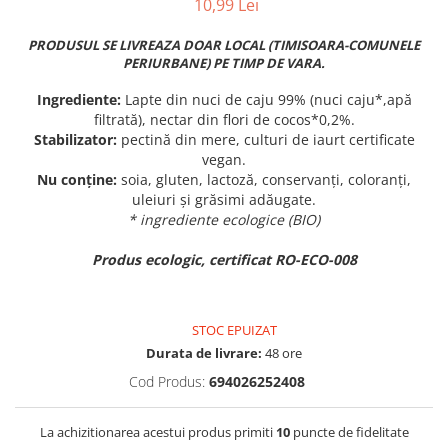
10,99 Lei
PRODUSUL SE LIVREAZA DOAR LOCAL (TIMISOARA-COMUNELE
PERIURBANE) PE TIMP DE VARA.
Ingrediente:
Lapte din nuci de caju 99% (nuci caju*,apă
filtrată), nectar din flori de cocos*0,2%.
Stabilizator:
pectină din mere, culturi de iaurt certificate
vegan.
Nu conține:
soia, gluten, lactoză, conservanți, coloranți,
uleiuri și grăsimi adăugate.
* ingrediente ecologice (BIO)
Produs ecologic, certificat RO-ECO-008
STOC EPUIZAT
Durata de livrare:
48 ore
Cod Produs:
694026252408
La achizitionarea acestui produs primiti
10
puncte de fidelitate