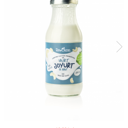
PASTE
CREME ȘI PASTE TARTINABILE
CONDIMENTE
CEAIURI GRECEȘTI
CIOCOLATĂ ȘI CACAO
HEALTHY SNACKS
SUPERALIMENTE
LACTATE
BACANIE
PRODUSE ECO / ORGANICE
PRODUSE ROMÂNEȘTI
COSMETICE
REMEDII NATURISTE
TOATE PRODUSELE