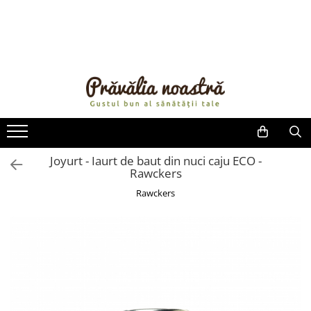
PRODUSE
NOUTĂȚI
ALIMENTE
ULEIURI ȘI UNTURI
MĂSLINE
NUCI ȘI SEMINȚE
Joyurt - Iaurt de baut din nuci caju ECO -
Rawckers
FRUCTE DESHIDRATATE
ÎNDULCITORI NATURALI / MIERE
Rawckers
FRUCTE LA CONSERVĂ
OȚETURI ȘI SOSURI
SOSURI
FĂINĂ FĂRĂ GLUTEN
BĂUTURI / LAPTE VEGETAL
OREZ ȘI CEREALE