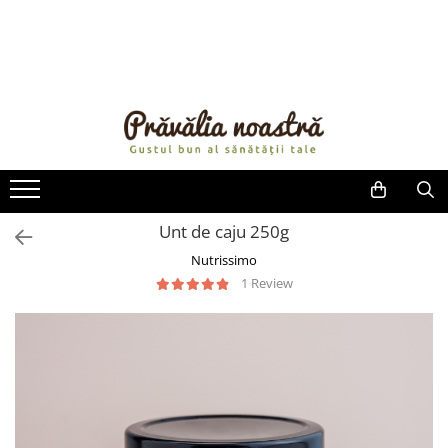
PRODUSE
NOUTĂȚI
ALIMENTE
ULEIURI ȘI UNTURI
MĂSLINE
NUCI ȘI SEMINȚE
Unt de caju 250g
FRUCTE DESHIDRATATE
Nutrissimo
ÎNDULCITORI NATURALI / MIERE
1 Review
FRUCTE LA CONSERVĂ
OȚETURI ȘI SOSURI
SOSURI
FĂINĂ FĂRĂ GLUTEN
BĂUTURI / LAPTE VEGETAL
OREZ ȘI CEREALE