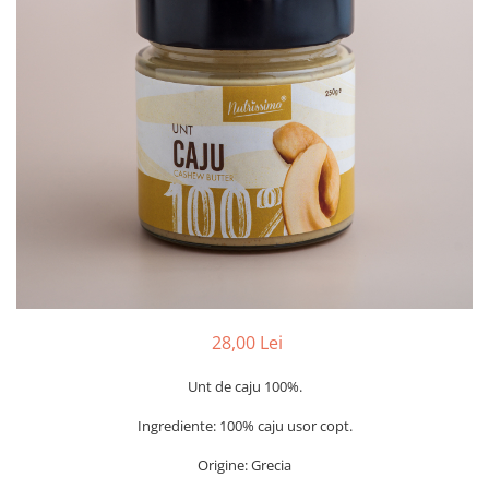
PASTE
CREME ȘI PASTE TARTINABILE
CONDIMENTE
CEAIURI GRECEȘTI
CIOCOLATĂ ȘI CACAO
HEALTHY SNACKS
SUPERALIMENTE
LACTATE
BACANIE
PRODUSE ECO / ORGANICE
PRODUSE ROMÂNEȘTI
COSMETICE
28,00 Lei
REMEDII NATURISTE
Unt de caju 100%.
TOATE PRODUSELE
Ingrediente: 100% caju usor copt.
Origine: Grecia