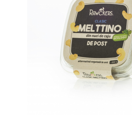
PASTE
CREME ȘI PASTE TARTINABILE
CONDIMENTE
CEAIURI GRECEȘTI
CIOCOLATĂ ȘI CACAO
HEALTHY SNACKS
SUPERALIMENTE
LACTATE
BACANIE
PRODUSE ECO / ORGANICE
PRODUSE ROMÂNEȘTI
COSMETICE
REMEDII NATURISTE
TOATE PRODUSELE