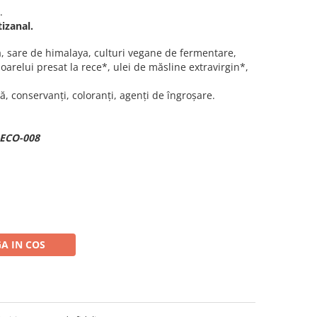
.
izanal.
, sare de himalaya, culturi vegane de fermentare,
soarelui presat la rece*, ulei de măsline extravirgin*,
ză, conservanți, coloranți, agenți de îngroșare.
O-ECO-008
A IN COS