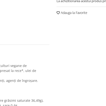
La achizitionarea acestui produs pr
Adauga la Favorite
culturi vegane de
presat la rece*, ulei de
nți, agenți de îngroșare.
re grăsimi saturate 36,49g),
, sare 0,4g.