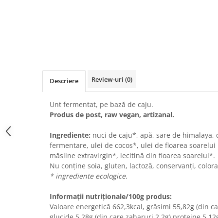
Review-uri
(0)
Descriere
Unt fermentat, pe bază de caju.
Produs de post, raw vegan, artizanal.
Ingrediente:
nuci de caju*, apă, sare de himalaya, 
fermentare, ulei de cocos*, ulei de floarea soarelui 
măsline extravirgin*, lecitină din floarea soarelui*.
Nu conține soia, gluten, lactoză, conservanți, colora
* ingrediente ecologice.
Informații nutriționale/100g produs:
Valoare energetică 662,3kcal, grăsimi 55,82g (din ca
glucide 5.28g (din care zaharuri 2.2g) proteine 5,12g