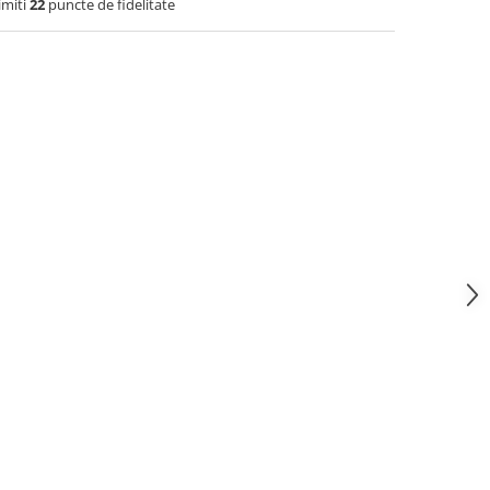
imiti
22
puncte de fidelitate