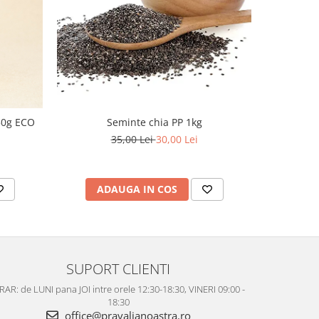
50g ECO
Seminte chia PP 1kg
Fulgi de
35,00 Lei
30,00 Lei
ADAUGA IN COS
AD
SUPORT CLIENTI
AR: de LUNI pana JOI intre orele 12:30-18:30, VINERI 09:00 -
18:30
office@pravalianoastra.ro