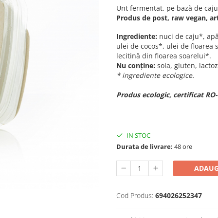
Unt fermentat, pe bază de caju
Produs de post, raw vegan, art
Ingrediente:
nuci de caju*, apă
ulei de cocos*, ulei de floarea 
lecitină din floarea soarelui*.
Nu conține:
soia, gluten, lacto
* ingrediente ecologice.
Produs ecologic, certificat R
IN STOC
Durata de livrare:
48 ore
ADAUG
Cod Produs:
694026252347