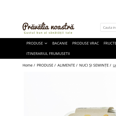
PRODUSE
NOUTĂȚI
ALIMENTE
PRODUSE
BACANIE
PRODUSE VRAC
FRUCTE
ULEIURI ȘI UNTURI
MĂSLINE
ITINERARIUL FRUMUSETII
NUCI ȘI SEMINȚE
FRUCTE DESHIDRATATE
Home /
PRODUSE /
ALIMENTE /
NUCI ȘI SEMINȚE /
U
ÎNDULCITORI NATURALI / MIERE
FRUCTE LA CONSERVĂ
OȚETURI ȘI SOSURI
SOSURI
FĂINĂ FĂRĂ GLUTEN
BĂUTURI / LAPTE VEGETAL
OREZ ȘI CEREALE