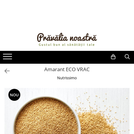
PRODUSE
NOUTĂȚI
ALIMENTE
ULEIURI ȘI UNTURI
MĂSLINE
NUCI ȘI SEMINȚE
Amarant ECO VRAC
FRUCTE DESHIDRATATE
Nutrissimo
ÎNDULCITORI NATURALI / MIERE
FRUCTE LA CONSERVĂ
NOU
OȚETURI ȘI SOSURI
SOSURI
FĂINĂ FĂRĂ GLUTEN
BĂUTURI / LAPTE VEGETAL
OREZ ȘI CEREALE