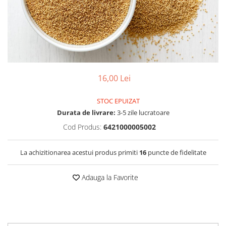
PASTE
CREME ȘI PASTE TARTINABILE
CONDIMENTE
CEAIURI GRECEȘTI
CIOCOLATĂ ȘI CACAO
HEALTHY SNACKS
16,00 Lei
SUPERALIMENTE
LACTATE
STOC EPUIZAT
BACANIE
Durata de livrare:
3-5 zile lucratoare
PRODUSE ECO / ORGANICE
Cod Produs:
6421000005002
PRODUSE ROMÂNEȘTI
La achizitionarea acestui produs primiti
16
puncte de fidelitate
COSMETICE
REMEDII NATURISTE
Adauga la Favorite
TOATE PRODUSELE