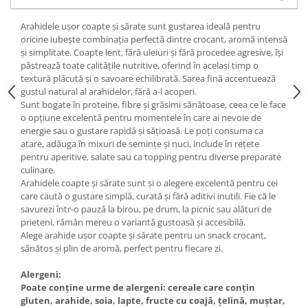
Arahidele ușor coapte și sărate sunt gustarea ideală pentru
oricine iubește combinația perfectă dintre crocant, aromă intensă
și simplitate. Coapte lent, fără uleiuri și fără procedee agresive, își
păstrează toate calitățile nutritive, oferind în același timp o
textură plăcută și o savoare echilibrată. Sarea fină accentuează
gustul natural al arahidelor, fără a-l acoperi.
Sunt bogate în proteine, fibre și grăsimi sănătoase, ceea ce le face
o opțiune excelentă pentru momentele în care ai nevoie de
energie sau o gustare rapidă și sățioasă. Le poți consuma ca
atare, adăuga în mixuri de semințe și nuci, include în rețete
pentru aperitive, salate sau ca topping pentru diverse preparate
culinare.
Arahidele coapte și sărate sunt și o alegere excelentă pentru cei
care caută o gustare simplă, curată și fără aditivi inutili. Fie că le
savurezi într-o pauză la birou, pe drum, la picnic sau alături de
prieteni, rămân mereu o variantă gustoasă și accesibilă.
Alege arahide ușor coapte și sărate pentru un snack crocant,
sănătos și plin de aromă, perfect pentru fiecare zi.
Alergeni:
Poate conține urme de alergeni: cereale care conțin
gluten, arahide, soia, lapte, fructe cu coajă, țelină, muștar,