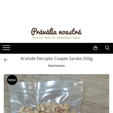
PRODUSE
NOUTĂȚI
ALIMENTE
ULEIURI ȘI UNTURI
MĂSLINE
NUCI ȘI SEMINȚE
Arahide Decojite Coapte Sarate 200g
FRUCTE DESHIDRATATE
Nutrissimo
ÎNDULCITORI NATURALI / MIERE
FRUCTE LA CONSERVĂ
NOU
OȚETURI ȘI SOSURI
SOSURI
FĂINĂ FĂRĂ GLUTEN
BĂUTURI / LAPTE VEGETAL
OREZ ȘI CEREALE