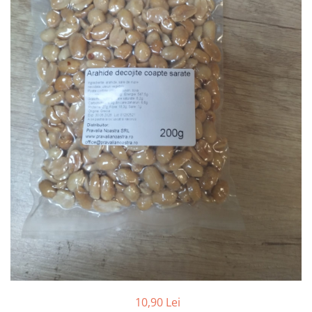
PASTE
CREME ȘI PASTE TARTINABILE
CONDIMENTE
CEAIURI GRECEȘTI
CIOCOLATĂ ȘI CACAO
HEALTHY SNACKS
SUPERALIMENTE
LACTATE
BACANIE
PRODUSE ECO / ORGANICE
PRODUSE ROMÂNEȘTI
COSMETICE
REMEDII NATURISTE
TOATE PRODUSELE
10,90 Lei