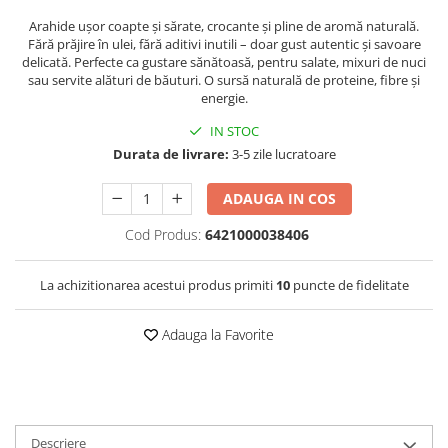
Arahide ușor coapte și sărate, crocante și pline de aromă naturală.
Fără prăjire în ulei, fără aditivi inutili – doar gust autentic și savoare
delicată. Perfecte ca gustare sănătoasă, pentru salate, mixuri de nuci
sau servite alături de băuturi. O sursă naturală de proteine, fibre și
energie.
IN STOC
Durata de livrare:
3-5 zile lucratoare
ADAUGA IN COS
Cod Produs:
6421000038406
La achizitionarea acestui produs primiti
10
puncte de fidelitate
Adauga la Favorite
Descriere