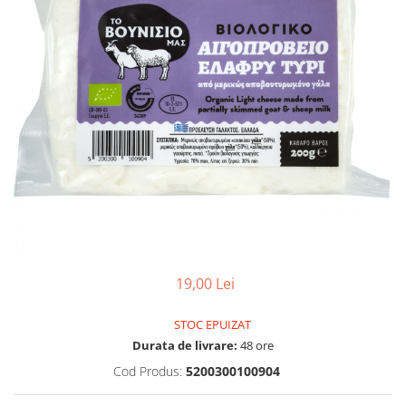
PASTE
CREME ȘI PASTE TARTINABILE
CONDIMENTE
CEAIURI GRECEȘTI
CIOCOLATĂ ȘI CACAO
HEALTHY SNACKS
SUPERALIMENTE
LACTATE
BACANIE
PRODUSE ECO / ORGANICE
PRODUSE ROMÂNEȘTI
COSMETICE
19,00 Lei
REMEDII NATURISTE
STOC EPUIZAT
TOATE PRODUSELE
Durata de livrare:
48 ore
Cod Produs:
5200300100904