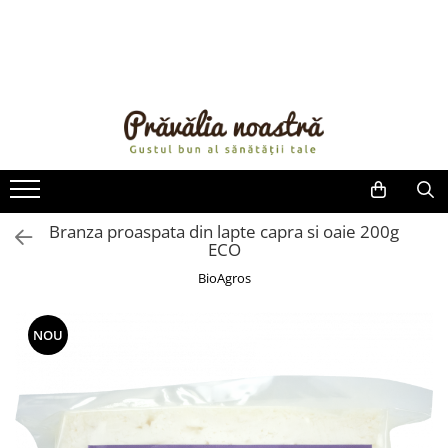
PRODUSE
NOUTĂȚI
ALIMENTE
ULEIURI ȘI UNTURI
MĂSLINE
NUCI ȘI SEMINȚE
Branza proaspata din lapte capra si oaie 200g
ECO
FRUCTE DESHIDRATATE
ÎNDULCITORI NATURALI / MIERE
BioAgros
FRUCTE LA CONSERVĂ
OȚETURI ȘI SOSURI
NOU
SOSURI
FĂINĂ FĂRĂ GLUTEN
BĂUTURI / LAPTE VEGETAL
OREZ ȘI CEREALE