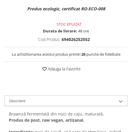
Produs ecologic, certificat RO-ECO-008
STOC EPUIZAT
Durata de livrare:
48 ore
Cod Produs:
694026252552
La achizitionarea acestui produs primiti
26
puncte de fidelitate
Adauga la Favorite
Descriere
Brawnză fermentată din nuci de caju, maturată.
Produs de post, raw vegan, artizanal.
Ingrediente:
nuci de caju*, apă,sare de Himalaya, ardei*,