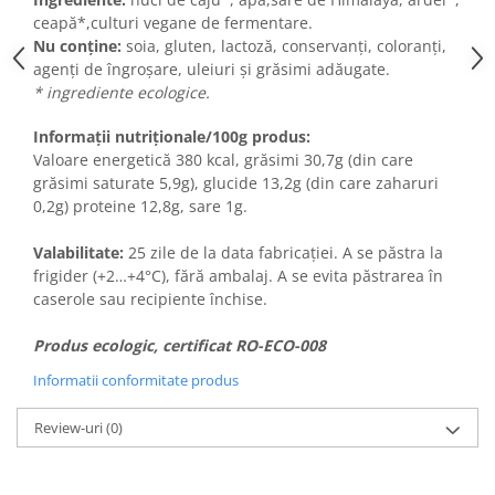
ceapă*,culturi vegane de fermentare.
Nu conține:
soia, gluten, lactoză, conservanți, coloranți,
agenți de îngroșare, uleiuri și grăsimi adăugate.
* ingrediente ecologice.
Informații nutriționale/100g produs:
Valoare energetică 380 kcal, grăsimi 30,7g (din care
grăsimi saturate 5,9g), glucide 13,2g (din care zaharuri
0,2g) proteine 12,8g, sare 1g.
Valabilitate:
25 zile de la data fabricației. A se păstra la
frigider (+2…+4°C), fără ambalaj. A se evita păstrarea în
caserole sau recipiente închise.
Produs ecologic, certificat RO-ECO-008
Informatii conformitate produs
Review-uri
(0)