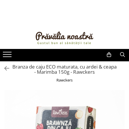
PRODUSE
NOUTĂȚI
ALIMENTE
ULEIURI ȘI UNTURI
MĂSLINE
NUCI ȘI SEMINȚE
Branza de caju ECO maturata, cu ardei & ceapa
- Marimba 150g - Rawckers
FRUCTE DESHIDRATATE
ÎNDULCITORI NATURALI / MIERE
Rawckers
FRUCTE LA CONSERVĂ
OȚETURI ȘI SOSURI
SOSURI
FĂINĂ FĂRĂ GLUTEN
BĂUTURI / LAPTE VEGETAL
OREZ ȘI CEREALE