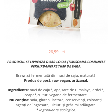
PASTE
CREME ȘI PASTE TARTINABILE
CONDIMENTE
CEAIURI GRECEȘTI
CIOCOLATĂ ȘI CACAO
HEALTHY SNACKS
SUPERALIMENTE
LACTATE
26,99 Lei
BACANIE
PRODUSE ECO / ORGANICE
PRODUSUL SE LIVREAZA DOAR LOCAL (TIMISOARA-COMUNELE
PERIURBANE) PE TIMP DE VARA.
PRODUSE ROMÂNEȘTI
Brawnză fermentată din nuci de caju, maturată.
COSMETICE
Produs de post, raw vegan, artizanal.
REMEDII NATURISTE
Ingrediente:
nuci de caju*, apă,sare de Himalaya, ardei*,
TOATE PRODUSELE
ceapă*,culturi vegane de fermentare.
Nu conține:
soia, gluten, lactoză, conservanți, coloranți,
agenți de îngroșare, uleiuri și grăsimi adăugate.
* ingrediente ecologice.