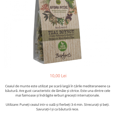
PASTE
CREME ȘI PASTE TARTINABILE
CONDIMENTE
CEAIURI GRECEȘTI
CIOCOLATĂ ȘI CACAO
HEALTHY SNACKS
SUPERALIMENTE
LACTATE
BACANIE
PRODUSE ECO / ORGANICE
PRODUSE ROMÂNEȘTI
10,00 Lei
COSMETICE
Ceaiul de munte este utilizat pe scară largă în țările mediteraneene ca
REMEDII NATURISTE
băutură. Are gust caracteristic de lămâie și citrice. Este una dintre cele
TOATE PRODUSELE
mai faimoase și îndrăgite ierburi grecești internaționale.
Utilizare: Puneți ceaiul intr-o oală și fierbeți 3-4 min. Strecurați și beți.
Savurați-l și ca băutură rece.