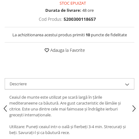
STOC EPUIZAT
Durata de livrare:
48 ore
Cod Produs:
5200300118657
La achizitionarea acestui produs primiti
10
puncte de fidelitate
Adauga la Favorite
Descriere
Ceaiul de munte este utilizat pe scară largă în țările
mediteraneene ca băutură. Are gust caracteristic de lămâie și
citrice. Este una dintre cele mai faimoase și îndrăgite ierburi
grecești internaționale.
Utilizare: Puneți ceaiul intr-o oală și fierbeți 3-4 min. Strecurați și
beți. Savurați-l și ca băutură rece.