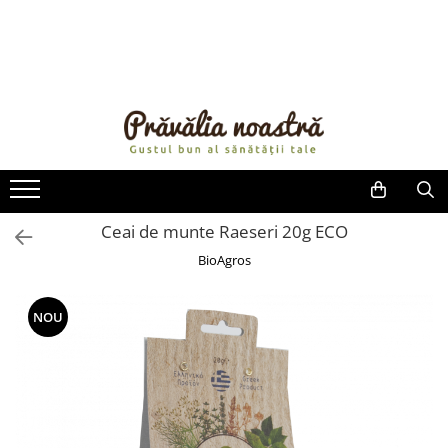
PRODUSE
NOUTĂȚI
ALIMENTE
ULEIURI ȘI UNTURI
MĂSLINE
NUCI ȘI SEMINȚE
Ceai de munte Raeseri 20g ECO
FRUCTE DESHIDRATATE
BioAgros
ÎNDULCITORI NATURALI / MIERE
FRUCTE LA CONSERVĂ
NOU
OȚETURI ȘI SOSURI
SOSURI
FĂINĂ FĂRĂ GLUTEN
BĂUTURI / LAPTE VEGETAL
OREZ ȘI CEREALE