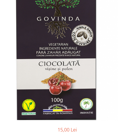
PASTE
CREME ȘI PASTE TARTINABILE
CONDIMENTE
CEAIURI GRECEȘTI
CIOCOLATĂ ȘI CACAO
HEALTHY SNACKS
SUPERALIMENTE
LACTATE
BACANIE
PRODUSE ECO / ORGANICE
PRODUSE ROMÂNEȘTI
COSMETICE
REMEDII NATURISTE
TOATE PRODUSELE
15,00 Lei