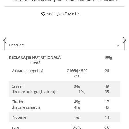
Adauga la Favorite
Descriere
DECLARAȚIE NUTRIȚIONALĂ 100g
CR%*
Valoare energetică
2166kJ / 520
26
kcal
Grăsimi
34g
49
din care acizi grași saturați
19g
95
Glucide
45g
17
din care zaharuri
41g
45
Proteine
7g
14
Sare
0,04g
0,6