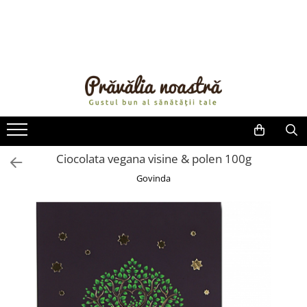
PRODUSE
NOUTĂȚI
ALIMENTE
ULEIURI ȘI UNTURI
MĂSLINE
NUCI ȘI SEMINȚE
Ciocolata vegana visine & polen 100g
FRUCTE DESHIDRATATE
Govinda
ÎNDULCITORI NATURALI / MIERE
FRUCTE LA CONSERVĂ
OȚETURI ȘI SOSURI
SOSURI
FĂINĂ FĂRĂ GLUTEN
BĂUTURI / LAPTE VEGETAL
OREZ ȘI CEREALE