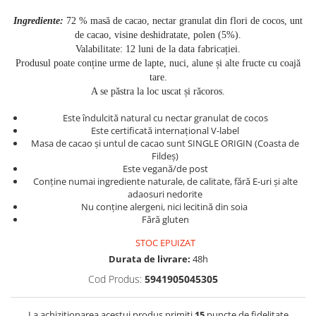
Ingrediente:
72 % masă de cacao, nectar granulat din flori de cocos, unt
de cacao, visine deshidratate, polen (5%).
Valabilitate: 12 luni de la data fabricației.
Produsul poate conține urme de lapte, nuci, alune și alte fructe cu coajă
tare.
A se păstra la loc uscat și răcoros.
Este îndulcită natural cu nectar granulat de cocos
Este certificată internațional V-label
Masa de cacao și untul de cacao sunt SINGLE ORIGIN (Coasta de
Fildeș)
Este vegană/de post
Conține numai ingrediente naturale, de calitate, fără E-uri și alte
adaosuri nedorite
Nu conține alergeni, nici lecitină din soia
Fără gluten
STOC EPUIZAT
Durata de livrare:
48h
Cod Produs:
5941905045305
La achizitionarea acestui produs primiti
15
puncte de fidelitate