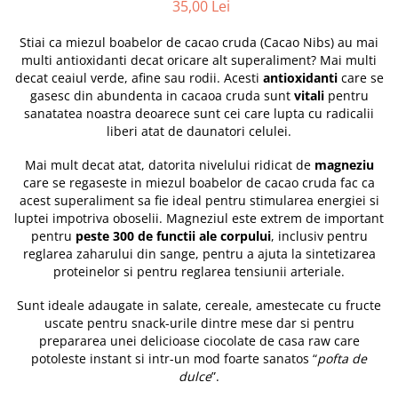
35,00 Lei
Stiai ca miezul boabelor de cacao cruda (Cacao Nibs) au mai
multi antioxidanti decat oricare alt superaliment? Mai multi
decat ceaiul verde, afine sau rodii. Acesti
antioxidanti
care se
gasesc din abundenta in cacaoa cruda sunt
vitali
pentru
sanatatea noastra deoarece sunt cei care lupta cu radicalii
liberi atat de daunatori celulei.
Mai mult decat atat, datorita nivelului ridicat de
magneziu
care se regaseste in miezul boabelor de cacao cruda fac ca
acest superaliment sa fie ideal pentru stimularea energiei si
luptei impotriva oboselii. Magneziul este extrem de important
pentru
peste 300 de functii ale corpului
, inclusiv pentru
reglarea zaharului din sange, pentru a ajuta la sintetizarea
proteinelor si pentru reglarea tensiunii arteriale.
Sunt ideale adaugate in salate, cereale, amestecate cu fructe
uscate pentru snack-urile dintre mese dar si pentru
prepararea unei delicioase ciocolate de casa raw care
potoleste instant si intr-un mod foarte sanatos “
pofta de
dulce
”.