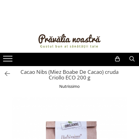
PRODUSE
NOUTĂȚI
ALIMENTE
ULEIURI ȘI UNTURI
MĂSLINE
NUCI ȘI SEMINȚE
Cacao Nibs (Miez Boabe De Cacao) cruda
Criollo ECO 200 g
FRUCTE DESHIDRATATE
ÎNDULCITORI NATURALI / MIERE
Nutrissimo
FRUCTE LA CONSERVĂ
OȚETURI ȘI SOSURI
SOSURI
FĂINĂ FĂRĂ GLUTEN
BĂUTURI / LAPTE VEGETAL
OREZ ȘI CEREALE