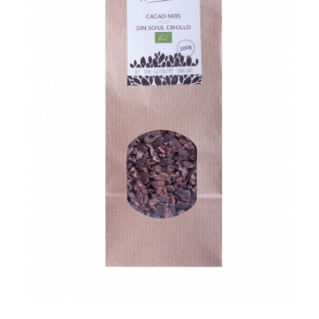
PASTE
CREME ȘI PASTE TARTINABILE
CONDIMENTE
CEAIURI GRECEȘTI
CIOCOLATĂ ȘI CACAO
HEALTHY SNACKS
SUPERALIMENTE
LACTATE
BACANIE
PRODUSE ECO / ORGANICE
PRODUSE ROMÂNEȘTI
COSMETICE
REMEDII NATURISTE
TOATE PRODUSELE