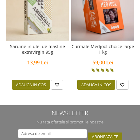
Sardine in ulei de masline
Curmale Medjool choice large
extravirgin 95g
1 kg
13,99 Lei
59,00 Lei
ADAUGA IN COS
ADAUGA IN COS
NEWSLETTER
Nu rata ofertele si promotiile noastre