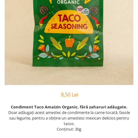
PASTE
CREME ȘI PASTE TARTINABILE
CONDIMENTE
CEAIURI GRECEȘTI
CIOCOLATĂ ȘI CACAO
HEALTHY SNACKS
SUPERALIMENTE
LACTATE
BACANIE
PRODUSE ECO / ORGANICE
PRODUSE ROMÂNEȘTI
8,50 Lei
COSMETICE
REMEDII NATURISTE
Condiment Taco Amaizin Organic, fără zaharuri adăugate.
Doar adăugați acest amestec de condimente la carne tocată, fasole
TOATE PRODUSELE
sau legume, pentru a obține un amestesc mexican delicios pentru
tacos.
Conținut: 30g