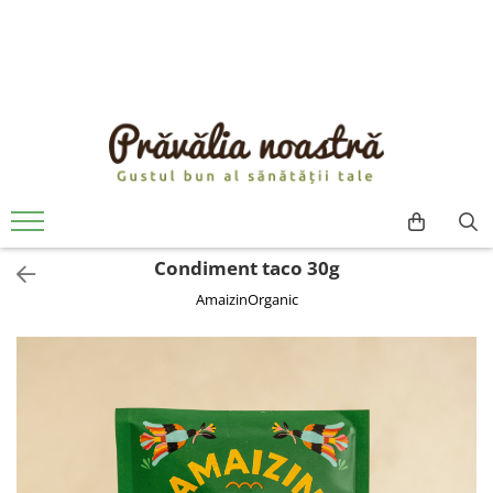
PRODUSE
NOUTĂȚI
ALIMENTE
ULEIURI ȘI UNTURI
MĂSLINE
NUCI ȘI SEMINȚE
Condiment taco 30g
FRUCTE DESHIDRATATE
AmaizinOrganic
ÎNDULCITORI NATURALI / MIERE
FRUCTE LA CONSERVĂ
OȚETURI ȘI SOSURI
SOSURI
FĂINĂ FĂRĂ GLUTEN
BĂUTURI / LAPTE VEGETAL
OREZ ȘI CEREALE