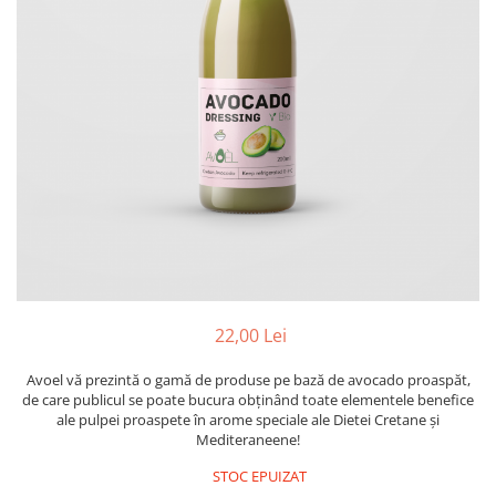
PASTE
CREME ȘI PASTE TARTINABILE
CONDIMENTE
CEAIURI GRECEȘTI
CIOCOLATĂ ȘI CACAO
HEALTHY SNACKS
SUPERALIMENTE
LACTATE
BACANIE
PRODUSE ECO / ORGANICE
PRODUSE ROMÂNEȘTI
22,00 Lei
COSMETICE
REMEDII NATURISTE
Avoel vă prezintă o gamă de produse pe bază de avocado proaspăt,
de care publicul se poate bucura obținând toate elementele benefice
TOATE PRODUSELE
ale pulpei proaspete în arome speciale ale Dietei Cretane și
Mediteraneene!
STOC EPUIZAT