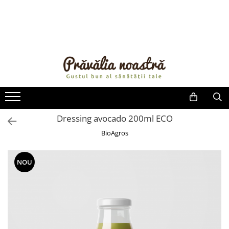
PRODUSE
NOUTĂȚI
ALIMENTE
ULEIURI ȘI UNTURI
MĂSLINE
NUCI ȘI SEMINȚE
Dressing avocado 200ml ECO
FRUCTE DESHIDRATATE
BioAgros
ÎNDULCITORI NATURALI / MIERE
FRUCTE LA CONSERVĂ
NOU
OȚETURI ȘI SOSURI
SOSURI
FĂINĂ FĂRĂ GLUTEN
BĂUTURI / LAPTE VEGETAL
OREZ ȘI CEREALE