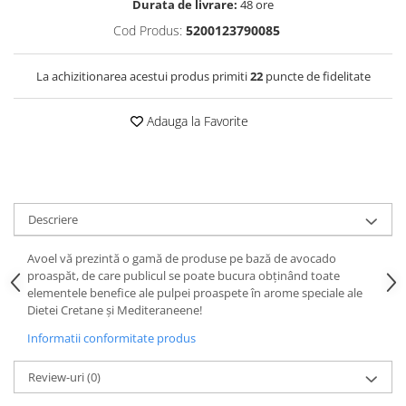
Durata de livrare:
48 ore
Cod Produs:
5200123790085
La achizitionarea acestui produs primiti
22
puncte de fidelitate
Adauga la Favorite
Descriere
Avoel vă prezintă o gamă de produse pe bază de avocado
proaspăt, de care publicul se poate bucura obținând toate
elementele benefice ale pulpei proaspete în arome speciale ale
Dietei Cretane și Mediteraneene!
Informatii conformitate produs
Review-uri
(0)