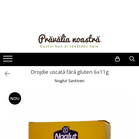
PRODUSE
NOUTĂȚI
ALIMENTE
ULEIURI ȘI UNTURI
MĂSLINE
NUCI ȘI SEMINȚE
Drojdie uscată fără gluten 6x11g
FRUCTE DESHIDRATATE
Noglut Santiveri
ÎNDULCITORI NATURALI / MIERE
FRUCTE LA CONSERVĂ
NOU
OȚETURI ȘI SOSURI
SOSURI
FĂINĂ FĂRĂ GLUTEN
BĂUTURI / LAPTE VEGETAL
OREZ ȘI CEREALE