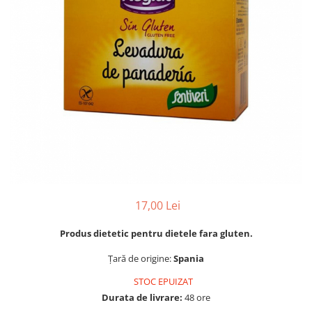
PASTE
CREME ȘI PASTE TARTINABILE
CONDIMENTE
CEAIURI GRECEȘTI
CIOCOLATĂ ȘI CACAO
HEALTHY SNACKS
SUPERALIMENTE
LACTATE
BACANIE
PRODUSE ECO / ORGANICE
PRODUSE ROMÂNEȘTI
17,00 Lei
COSMETICE
Produs dietetic pentru dietele fara gluten.
REMEDII NATURISTE
TOATE PRODUSELE
Țară de origine:
Spania
STOC EPUIZAT
Durata de livrare:
48 ore