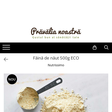
PRODUSE
NOUTĂȚI
ALIMENTE
ULEIURI ȘI UNTURI
MĂSLINE
NUCI ȘI SEMINȚE
Făină de năut 500g ECO
FRUCTE DESHIDRATATE
Nutrissimo
ÎNDULCITORI NATURALI / MIERE
FRUCTE LA CONSERVĂ
NOU
OȚETURI ȘI SOSURI
SOSURI
FĂINĂ FĂRĂ GLUTEN
BĂUTURI / LAPTE VEGETAL
OREZ ȘI CEREALE