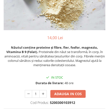
PASTE
CREME ȘI PASTE TARTINABILE
CONDIMENTE
CEAIURI GRECEȘTI
CIOCOLATĂ ȘI CACAO
HEALTHY SNACKS
14,00 Lei
SUPERALIMENTE
LACTATE
Năutul conține proteine și fibre, fier, fosfor, magneziu,
Vitamina B 9 (Folat).
Proteinele din năut se transformă, în corp, în
BACANIE
aminoacizi, vitali pentru sănătatea țesuturilor din corp. Fibrele mențin
PRODUSE ECO / ORGANICE
colonul sănătos și reduc valorile colesterolului. Magneziul ajută la
menținerea densitații osoase.
PRODUSE ROMÂNEȘTI
COSMETICE
IN STOC
REMEDII NATURISTE
Durata de livrare:
48 ore
TOATE PRODUSELE
ADAUGA IN COS
Cod Produs:
5200300103912