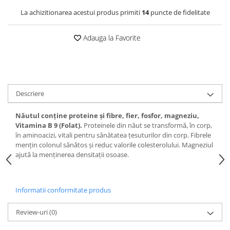
La achizitionarea acestui produs primiti
14
puncte de fidelitate
Adauga la Favorite
Descriere
Năutul conține proteine și fibre, fier, fosfor, magneziu,
Vitamina B 9 (Folat).
Proteinele din năut se transformă, în corp,
în aminoacizi, vitali pentru sănătatea țesuturilor din corp. Fibrele
mențin colonul sănătos și reduc valorile colesterolului. Magneziul
ajută la menținerea densitații osoase.
Informatii conformitate produs
Review-uri
(0)