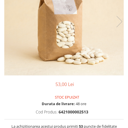
PASTE
CREME ȘI PASTE TARTINABILE
CONDIMENTE
CEAIURI GRECEȘTI
CIOCOLATĂ ȘI CACAO
HEALTHY SNACKS
SUPERALIMENTE
LACTATE
BACANIE
PRODUSE ECO / ORGANICE
PRODUSE ROMÂNEȘTI
53,00 Lei
COSMETICE
REMEDII NATURISTE
STOC EPUIZAT
Durata de livrare:
48 ore
TOATE PRODUSELE
Cod Produs:
6421000002513
La achizitionarea acestui produs primiti
53
puncte de fidelitate