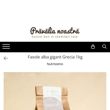
PRODUSE
NOUTĂȚI
ALIMENTE
ULEIURI ȘI UNTURI
MĂSLINE
NUCI ȘI SEMINȚE
Fasole alba gigant Grecia 1kg
FRUCTE DESHIDRATATE
Nutrissimo
ÎNDULCITORI NATURALI / MIERE
FRUCTE LA CONSERVĂ
OȚETURI ȘI SOSURI
SOSURI
FĂINĂ FĂRĂ GLUTEN
BĂUTURI / LAPTE VEGETAL
OREZ ȘI CEREALE