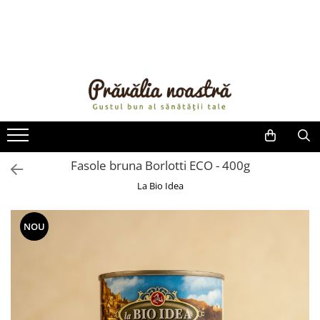
PRODUSE
NOUTĂȚI
ALIMENTE
ULEIURI ȘI UNTURI
MĂSLINE
NUCI ȘI SEMINȚE
Fasole bruna Borlotti ECO - 400g
FRUCTE DESHIDRATATE
La Bio Idea
ÎNDULCITORI NATURALI / MIERE
FRUCTE LA CONSERVĂ
NOU
OȚETURI ȘI SOSURI
SOSURI
FĂINĂ FĂRĂ GLUTEN
BĂUTURI / LAPTE VEGETAL
OREZ ȘI CEREALE