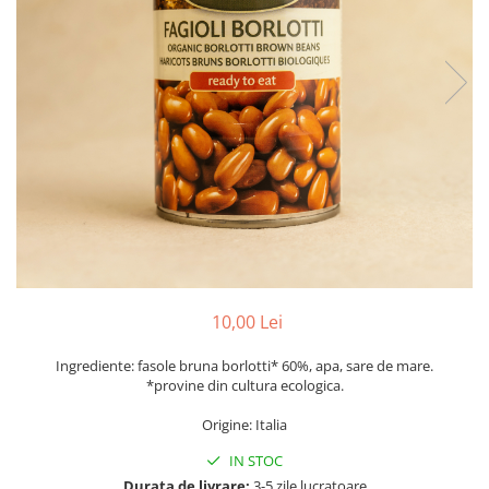
PASTE
CREME ȘI PASTE TARTINABILE
CONDIMENTE
CEAIURI GRECEȘTI
CIOCOLATĂ ȘI CACAO
HEALTHY SNACKS
SUPERALIMENTE
LACTATE
BACANIE
PRODUSE ECO / ORGANICE
PRODUSE ROMÂNEȘTI
10,00 Lei
COSMETICE
Ingrediente: fasole bruna borlotti* 60%, apa, sare de mare.
REMEDII NATURISTE
*provine din cultura ecologica.
TOATE PRODUSELE
Origine: Italia
IN STOC
Durata de livrare:
3-5 zile lucratoare