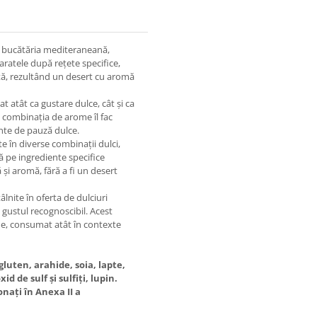
in bucătăria mediteraneană,
aratele după rețete specifice,
ată, rezultând un desert cu aromă
 atât ca gustare dulce, cât și ca
și combinația de arome îl fac
nte de pauză dulce.
e în diverse combinații dulci,
tă pe ingrediente specifice
și aromă, fără a fi un desert
âlnite în oferta de dulciuri
i gustul recognoscibil. Acest
ne, consumat atât în contexte
luten, arahide, soia, lapte,
d de sulf și sulfiți, lupin.
nați în Anexa II a