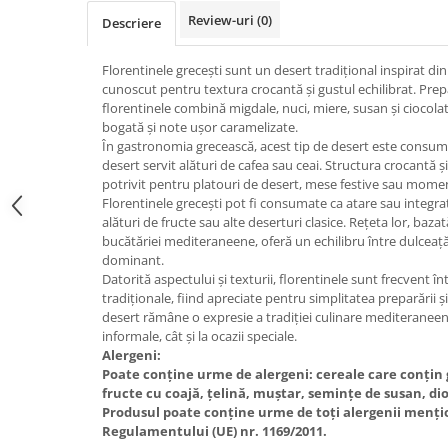
Review-uri
(0)
Descriere
Florentinele grecești sunt un desert tradițional inspirat d
cunoscut pentru textura crocantă și gustul echilibrat. Prep
florentinele combină migdale, nuci, miere, susan și ciocol
bogată și note ușor caramelizate.
În gastronomia grecească, acest tip de desert este consumat
desert servit alături de cafea sau ceai. Structura crocantă 
potrivit pentru platouri de desert, mese festive sau mome
Florentinele grecești pot fi consumate ca atare sau integrat
alături de fructe sau alte deserturi clasice. Rețeta lor, baza
bucătăriei mediteraneene, oferă un echilibru între dulceață 
dominant.
Datorită aspectului și texturii, florentinele sunt frecvent înt
tradiționale, fiind apreciate pentru simplitatea preparării ș
desert rămâne o expresie a tradiției culinare mediteranee
informale, cât și la ocazii speciale.
Alergeni:
Poate conține urme de alergeni: cereale care conțin g
fructe cu coajă, țelină, muștar, semințe de susan, dioxi
Produsul poate conține urme de toți alergenii mențio
Regulamentului (UE) nr. 1169/2011.