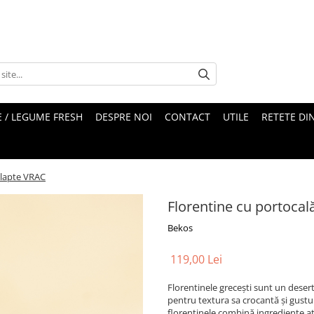
 / LEGUME FRESH
DESPRE NOI
CONTACT
UTILE
RETETE DI
u lapte VRAC
Florentine cu portocală
Bekos
119,00 Lei
Florentinele grecești sunt un deser
pentru textura sa crocantă și gustu
florentinele combină ingrediente at