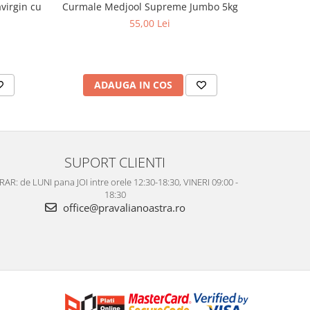
virgin cu
Curmale Medjool Supreme Jumbo 5kg
Ulei d
aciditate,
55,00 Lei
ADAUGA IN COS
AD
SUPORT CLIENTI
AR: de LUNI pana JOI intre orele 12:30-18:30, VINERI 09:00 -
18:30
office@pravalianoastra.ro