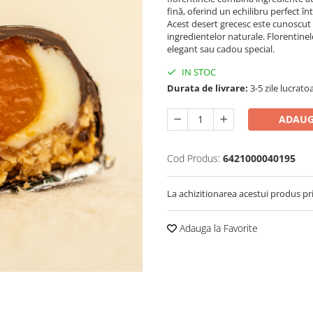
fină, oferind un echilibru perfect în
Acest desert grecesc este cunoscut 
ingredientelor naturale. Florentinel
elegant sau cadou special.
IN STOC
Durata de livrare:
3-5 zile lucrato
ADAUG
Cod Produs:
6421000040195
La achizitionarea acestui produs pr
Adauga la Favorite