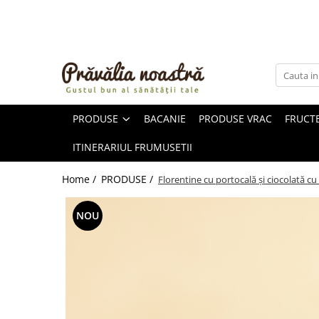
PRODUSE
NOUTĂȚI
ALIMENTE
PRODUSE
BACANIE
PRODUSE VRAC
FRUCTE
ULEIURI ȘI UNTURI
MĂSLINE
ITINERARIUL FRUMUSETII
NUCI ȘI SEMINȚE
FRUCTE DESHIDRATATE
Home /
PRODUSE /
Florentine cu portocală și ciocolată c
ÎNDULCITORI NATURALI / MIERE
FRUCTE LA CONSERVĂ
NOU
OȚETURI ȘI SOSURI
SOSURI
FĂINĂ FĂRĂ GLUTEN
BĂUTURI / LAPTE VEGETAL
OREZ ȘI CEREALE