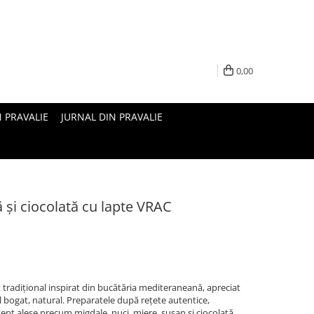
0,00
N PRAVALIE
JURNAL DIN PRAVALIE
 și ciocolată cu lapte VRAC
t tradițional inspirat din bucătăria mediteraneană, apreciat
l bogat, natural. Preparatele după rețete autentice,
ent alese precum migdale, nuci, miere, susan și ciocolată