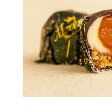
PASTE
CREME ȘI PASTE TARTINABILE
CONDIMENTE
CEAIURI GRECEȘTI
CIOCOLATĂ ȘI CACAO
HEALTHY SNACKS
SUPERALIMENTE
LACTATE
BACANIE
PRODUSE ECO / ORGANICE
PRODUSE ROMÂNEȘTI
COSMETICE
REMEDII NATURISTE
TOATE PRODUSELE