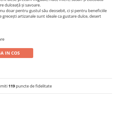
tre dulceață și savoare.
nu doar pentru gustul său deosebit, ci și pentru beneficiile
e grecești artizanale sunt ideale ca gustare dulce, desert
are
A IN COS
imiti
119
puncte de fidelitate