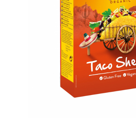
PASTE
CREME ȘI PASTE TARTINABILE
CONDIMENTE
CEAIURI GRECEȘTI
CIOCOLATĂ ȘI CACAO
HEALTHY SNACKS
SUPERALIMENTE
LACTATE
BACANIE
PRODUSE ECO / ORGANICE
PRODUSE ROMÂNEȘTI
COSMETICE
REMEDII NATURISTE
TOATE PRODUSELE