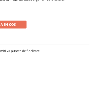
A IN COS
imiti
23
puncte de fidelitate