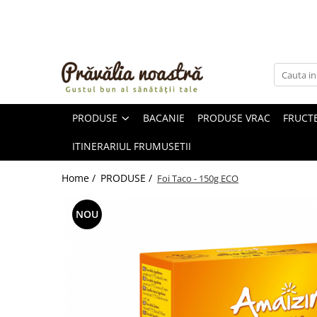
PRODUSE
NOUTĂȚI
ALIMENTE
PRODUSE
BACANIE
PRODUSE VRAC
FRUCTE
ULEIURI ȘI UNTURI
MĂSLINE
ITINERARIUL FRUMUSETII
NUCI ȘI SEMINȚE
FRUCTE DESHIDRATATE
Home /
PRODUSE /
Foi Taco - 150g ECO
ÎNDULCITORI NATURALI / MIERE
FRUCTE LA CONSERVĂ
NOU
OȚETURI ȘI SOSURI
SOSURI
FĂINĂ FĂRĂ GLUTEN
BĂUTURI / LAPTE VEGETAL
OREZ ȘI CEREALE