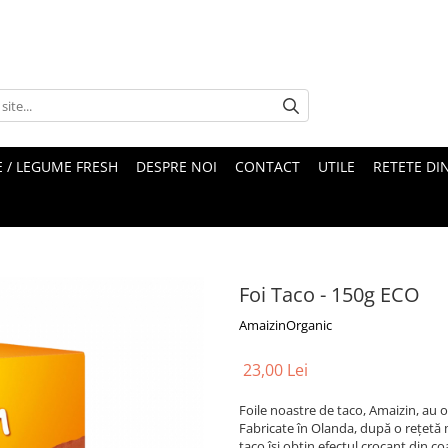
 / LEGUME FRESH
DESPRE NOI
CONTACT
UTILE
RETETE DI
Foi Taco - 150g ECO
AmaizinOrganic
23,00 Lei
Foile noastre de taco, Amaizin, au o
Fabricate în Olanda, după o rețetă
taco își obțin efectul crocant din c