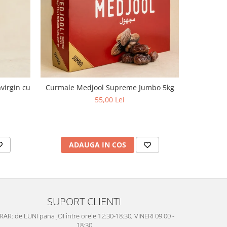
virgin cu
Curmale Medjool Supreme Jumbo 5kg
Ulei d
aciditate,
55,00 Lei
ADAUGA IN COS
AD
SUPORT CLIENTI
AR: de LUNI pana JOI intre orele 12:30-18:30, VINERI 09:00 -
18:30