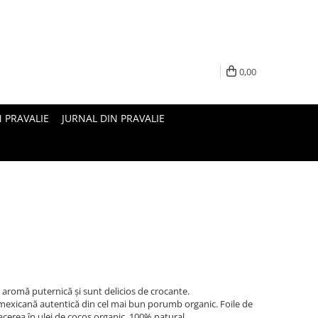
0,00
N PRAVALIE
JURNAL DIN PRAVALIE
 aromă puternică și sunt delicios de crocante.
 mexicană autentică din cel mai bun porumb organic. Foile de
oacerea în ulei de cocos organic, 100% natural.