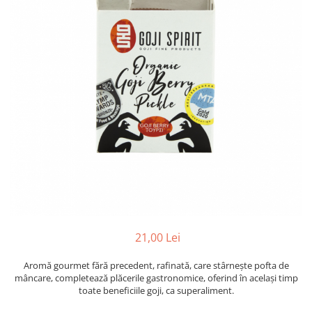
PASTE
CREME ȘI PASTE TARTINABILE
CONDIMENTE
CEAIURI GRECEȘTI
CIOCOLATĂ ȘI CACAO
HEALTHY SNACKS
SUPERALIMENTE
LACTATE
BACANIE
PRODUSE ECO / ORGANICE
PRODUSE ROMÂNEȘTI
COSMETICE
21,00 Lei
REMEDII NATURISTE
TOATE PRODUSELE
Aromă gourmet fără precedent, rafinată, care stârnește pofta de
mâncare, completează plăcerile gastronomice, oferind în același timp
toate beneficiile goji, ca superaliment.