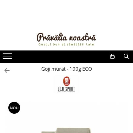
PRODUSE
NOUTĂȚI
ALIMENTE
ULEIURI ȘI UNTURI
MĂSLINE
NUCI ȘI SEMINȚE
Goji murat - 100g ECO
FRUCTE DESHIDRATATE
ÎNDULCITORI NATURALI / MIERE
FRUCTE LA CONSERVĂ
OȚETURI ȘI SOSURI
SOSURI
NOU
FĂINĂ FĂRĂ GLUTEN
BĂUTURI / LAPTE VEGETAL
OREZ ȘI CEREALE