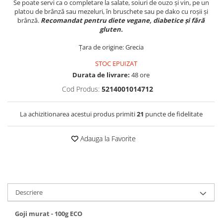
Se poate servi ca o completare la salate, soiuri de ouzo și vin, pe un
platou de brânză sau mezeluri, în bruschete sau pe dako cu roșii și
brânză.
Recomandat pentru diete vegane, diabetice și fără
gluten.
Țara de origine: Grecia
STOC EPUIZAT
Durata de livrare:
48 ore
Cod Produs:
5214001014712
La achizitionarea acestui produs primiti
21
puncte de fidelitate
Adauga la Favorite
Descriere
Goji murat - 100g ECO