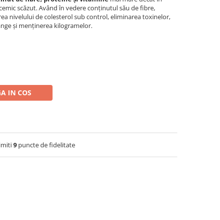
licemic scăzut. Având în vedere conținutul său de fibre,
rea nivelului de colesterol sub control, eliminarea toxinelor,
ânge și menținerea kilogramelor.
A IN COS
imiti
9
puncte de fidelitate