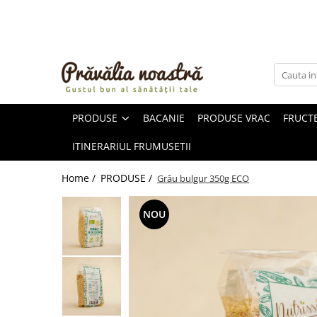
PRODUSE
NOUTĂȚI
ALIMENTE
PRODUSE
BACANIE
PRODUSE VRAC
FRUCTE
ULEIURI ȘI UNTURI
MĂSLINE
ITINERARIUL FRUMUSETII
NUCI ȘI SEMINȚE
FRUCTE DESHIDRATATE
Home /
PRODUSE /
Grâu bulgur 350g ECO
ÎNDULCITORI NATURALI / MIERE
FRUCTE LA CONSERVĂ
NOU
OȚETURI ȘI SOSURI
SOSURI
FĂINĂ FĂRĂ GLUTEN
BĂUTURI / LAPTE VEGETAL
OREZ ȘI CEREALE