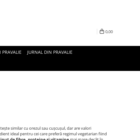
0,00
N PRAVALIE
JURNAL DIN PRAVALIE
tește similar cu orezul sau cușcușul, dar are valori
dient ideal pentru cei care preferă regimul vegetarian fiind
inut de fibre, proteine și vitamine
mai mare decât în