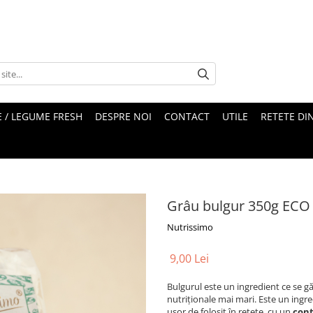
 / LEGUME FRESH
DESPRE NOI
CONTACT
UTILE
RETETE DI
Grâu bulgur 350g ECO
Nutrissimo
9,00 Lei
Bulgurul este un ingredient ce se gă
nutriționale mai mari. Este un ingre
ușor de folosit în rețete, cu un
conț