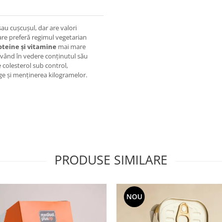
sau cușcușul, dar are valori
care preferă regimul vegetarian
oteine și vitamine
mai mare
. Având în vedere conținutul său
e colesterol sub control,
nge și menținerea kilogramelor.
PRODUSE SIMILARE
NOU