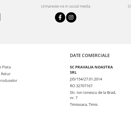
Urmareste-ne in social media
OR
DATE COMERCIALE
 Plata
SC PRAVALIA NOASTRA
SRL
e Retur
J35/154/27.01.2014
Produselor
RO 32707167
Str. Ion Ionescu de la Brad,
nr. 7
Timisoara, Timis