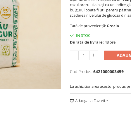
cazul orezului alb, și cu un indice g
bulgurul poate fi util pentru păstra
scăderea nivelului de glucoză din s
Țară de proveniență:
Grecia
IN STOC
Durata de livrare:
48 ore
ADAUG
Cod Produs:
6421000003459
La achizitionarea acestui produs pr
Adauga la Favorite