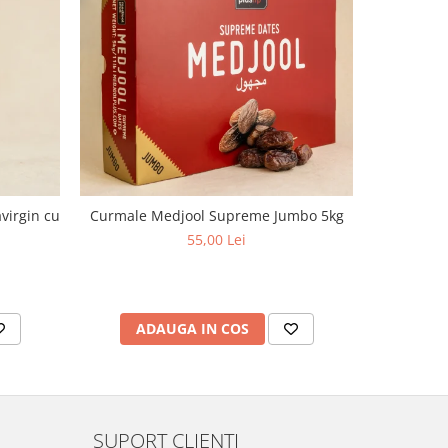
virgin cu
Curmale Medjool Supreme Jumbo 5kg
Ulei d
aciditate,
55,00 Lei
ADAUGA IN COS
AD
SUPORT CLIENTI