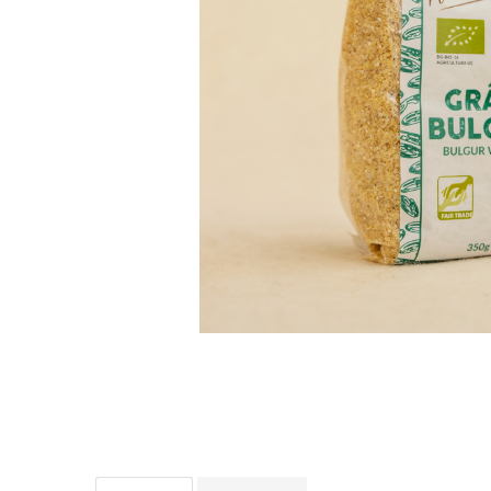
PASTE
CREME ȘI PASTE TARTINABILE
CONDIMENTE
CEAIURI GRECEȘTI
CIOCOLATĂ ȘI CACAO
HEALTHY SNACKS
SUPERALIMENTE
LACTATE
BACANIE
PRODUSE ECO / ORGANICE
PRODUSE ROMÂNEȘTI
COSMETICE
REMEDII NATURISTE
TOATE PRODUSELE