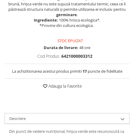
brună, hrișca verde nu este supusă tratamentului termic, ceea ce îi
păstrează structura naturală și permite utilizarea ei inclusiv pentru
germinare
.
Ingrediente:
100% hrisca ecologica*.
*Provine din cultura ecologica.
STOC EPUIZAT
Durata de livrare:
48 ore
Cod Produs:
6421000003312
La achizitionarea acestui produs primiti
17
puncte de fidelitate
Adauga la Favorite
Descriere
Din punct de vedere nutrițional, hrișca verde este recunoscută ca