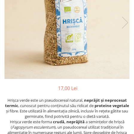
PASTE
CREME ȘI PASTE TARTINABILE
CONDIMENTE
CEAIURI GRECEȘTI
CIOCOLATĂ ȘI CACAO
HEALTHY SNACKS
SUPERALIMENTE
LACTATE
BACANIE
PRODUSE ECO / ORGANICE
PRODUSE ROMÂNEȘTI
17,00 Lei
COSMETICE
Hrișca verde este un pseudocereal natural,
neprăjit și neprocesat
REMEDII NATURISTE
termic
, cunoscut pentru conținutul său ridicat de
proteine vegetale
TOATE PRODUSELE
și fibre. Este utilizată în alimentația zilnică, inclusiv în rețete gătite sau
germinate, fiind potrivită pentru o dietă variată.
Hrișca verde este forma
crudă, neprăjită
a semințelor de hrișcă
(
Fagopyrum esculentum
), un pseudocereal utilizat tradițional în
alimentație în numeroase regiuni ale lumii. Spre deosebire de hrișca