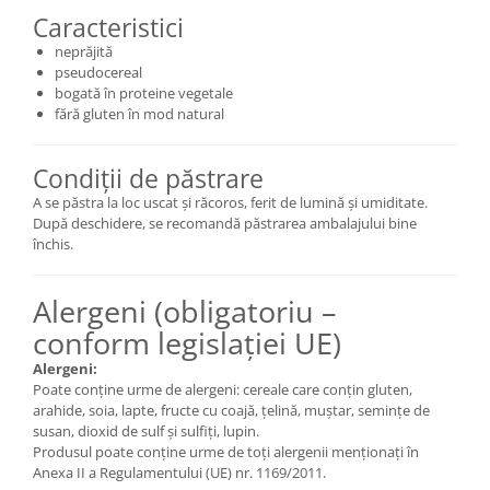
Caracteristici
neprăjită
pseudocereal
bogată în proteine vegetale
fără gluten în mod natural
Condiții de păstrare
A se păstra la loc uscat și răcoros, ferit de lumină și umiditate.
După deschidere, se recomandă păstrarea ambalajului bine
închis.
Alergeni (obligatoriu –
conform legislației UE)
Alergeni:
Poate conține urme de alergeni: cereale care conțin gluten,
arahide, soia, lapte, fructe cu coajă, țelină, muștar, semințe de
susan, dioxid de sulf și sulfiți, lupin.
Produsul poate conține urme de toți alergenii menționați în
Anexa II a Regulamentului (UE) nr. 1169/2011.