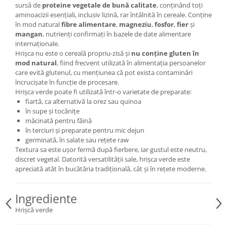
sursă de
proteine vegetale de bună calitate
, conținând toți
aminoacizii esențiali, inclusiv lizină, rar întâlnită în cereale. Conține
în mod natural
fibre alimentare
,
magneziu
,
fosfor
,
fier
și
mangan
, nutrienți confirmați în bazele de date alimentare
internaționale.
Hrișca nu este o cereală propriu-zisă și
nu conține gluten în
mod natural
, fiind frecvent utilizată în alimentația persoanelor
care evită glutenul, cu mențiunea că pot exista contaminări
încrucișate în funcție de procesare.
Hrișca verde poate fi utilizată într-o varietate de preparate:
fiartă, ca alternativă la orez sau quinoa
în supe și tocănițe
măcinată pentru făină
în terciuri și preparate pentru mic dejun
germinată, în salate sau rețete raw
Textura sa este ușor fermă după fierbere, iar gustul este neutru,
discret vegetal. Datorită versatilității sale, hrișca verde este
apreciată atât în bucătăria tradițională, cât și în rețete moderne.
Ingrediente
Hrișcă verde