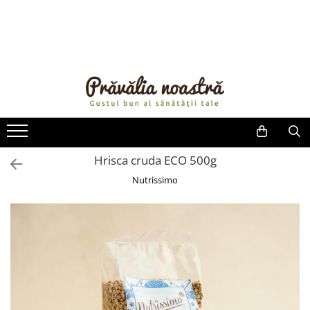
PRODUSE
NOUTĂȚI
ALIMENTE
ULEIURI ȘI UNTURI
MĂSLINE
NUCI ȘI SEMINȚE
Hrisca cruda ECO 500g
FRUCTE DESHIDRATATE
Nutrissimo
ÎNDULCITORI NATURALI / MIERE
FRUCTE LA CONSERVĂ
OȚETURI ȘI SOSURI
SOSURI
FĂINĂ FĂRĂ GLUTEN
BĂUTURI / LAPTE VEGETAL
OREZ ȘI CEREALE