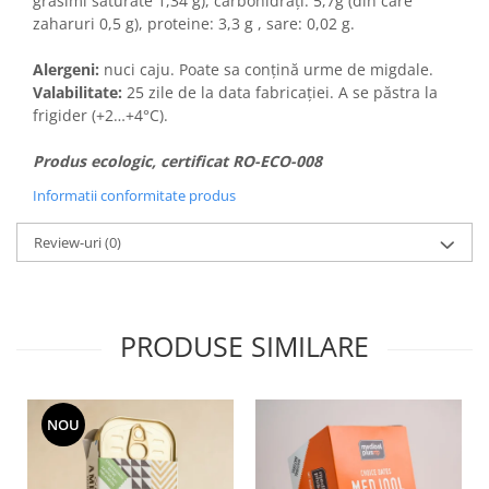
grăsimi saturate 1,34 g), carbohidrați: 5,7g (din care
zaharuri 0,5 g), proteine: 3,3 g , sare: 0,02 g.
Alergeni:
nuci caju. Poate sa conțină urme de migdale.
Valabilitate:
25 zile de la data fabricației. A se păstra la
frigider (+2…+4°C).
Produs ecologic, certificat RO-ECO-008
Informatii conformitate produs
Review-uri
(0)
PRODUSE SIMILARE
NOU