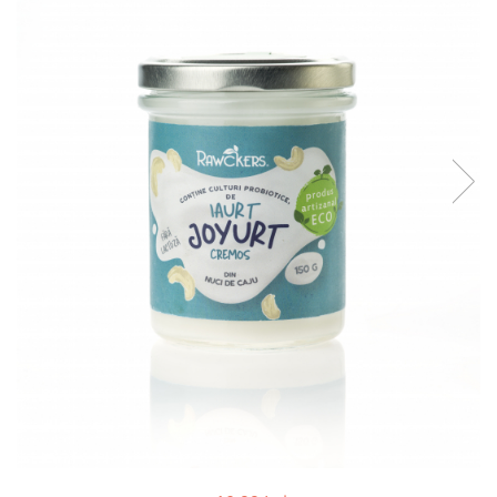
PASTE
CREME ȘI PASTE TARTINABILE
CONDIMENTE
CEAIURI GRECEȘTI
CIOCOLATĂ ȘI CACAO
HEALTHY SNACKS
SUPERALIMENTE
LACTATE
BACANIE
PRODUSE ECO / ORGANICE
PRODUSE ROMÂNEȘTI
COSMETICE
REMEDII NATURISTE
TOATE PRODUSELE