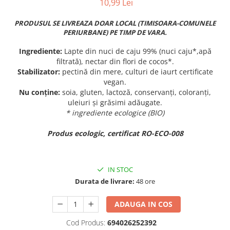
10,99 Lei
PRODUSUL SE LIVREAZA DOAR LOCAL (TIMISOARA-COMUNELE
PERIURBANE) PE TIMP DE VARA.
Ingrediente:
Lapte din nuci de caju 99% (nuci caju*,apă
filtrată), nectar din flori de cocos*.
Stabilizator:
pectină din mere, culturi de iaurt certificate
vegan.
Nu conține:
soia, gluten, lactoză, conservanți, coloranți,
uleiuri și grăsimi adăugate.
* ingrediente ecologice (BIO)
Produs ecologic, certificat RO-ECO-008
IN STOC
Durata de livrare:
48 ore
ADAUGA IN COS
Cod Produs:
694026252392