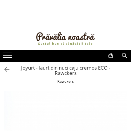
PRODUSE
NOUTĂȚI
ALIMENTE
ULEIURI ȘI UNTURI
MĂSLINE
NUCI ȘI SEMINȚE
Joyurt - Iaurt din nuci caju cremos ECO -
Rawckers
FRUCTE DESHIDRATATE
ÎNDULCITORI NATURALI / MIERE
Rawckers
FRUCTE LA CONSERVĂ
OȚETURI ȘI SOSURI
SOSURI
FĂINĂ FĂRĂ GLUTEN
BĂUTURI / LAPTE VEGETAL
OREZ ȘI CEREALE