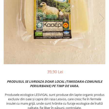
PASTE
CREME ȘI PASTE TARTINABILE
CONDIMENTE
CEAIURI GRECEȘTI
CIOCOLATĂ ȘI CACAO
HEALTHY SNACKS
SUPERALIMENTE
LACTATE
BACANIE
PRODUSE ECO / ORGANICE
PRODUSE ROMÂNEȘTI
39,90 Lei
COSMETICE
PRODUSUL SE LIVREAZA DOAR LOCAL (TIMISOARA-COMUNELE
REMEDII NATURISTE
PERIURBANE) PE TIMP DE VARA.
TOATE PRODUSELE
Produsele ecologice LESVIGAL sunt produse din lapte organic produs
exclusiv din oaie și capre din rasa Lesvos, care cresc fie în fermele
insulei cu mare grijă, unde sunt hrănite cu furaje ecologice de înaltă
calitate, fie liber în pășuni, controlate.