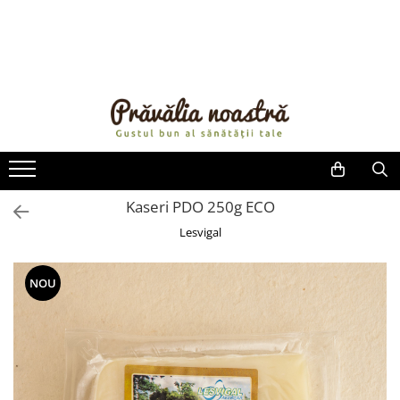
PRODUSE
NOUTĂȚI
ALIMENTE
ULEIURI ȘI UNTURI
MĂSLINE
NUCI ȘI SEMINȚE
Kaseri PDO 250g ECO
FRUCTE DESHIDRATATE
Lesvigal
ÎNDULCITORI NATURALI / MIERE
FRUCTE LA CONSERVĂ
NOU
OȚETURI ȘI SOSURI
SOSURI
FĂINĂ FĂRĂ GLUTEN
BĂUTURI / LAPTE VEGETAL
OREZ ȘI CEREALE