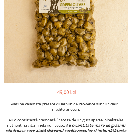
PASTE
CREME ȘI PASTE TARTINABILE
CONDIMENTE
CEAIURI GRECEȘTI
CIOCOLATĂ ȘI CACAO
HEALTHY SNACKS
SUPERALIMENTE
LACTATE
BACANIE
PRODUSE ECO / ORGANICE
PRODUSE ROMÂNEȘTI
COSMETICE
49,00 Lei
REMEDII NATURISTE
Măsline kalamata presate cu ierburi de Provence sunt un deliciu
TOATE PRODUSELE
mediteraneean.
Au o consistență cremoasă, însoțite de un gust aparte, bineînțeles
nutrienții și vitaminele nu lipsesc.
Au o cantitate mare de grăsimi
sănătoase care ajută sistemul cardiovascular și îmbunătățește