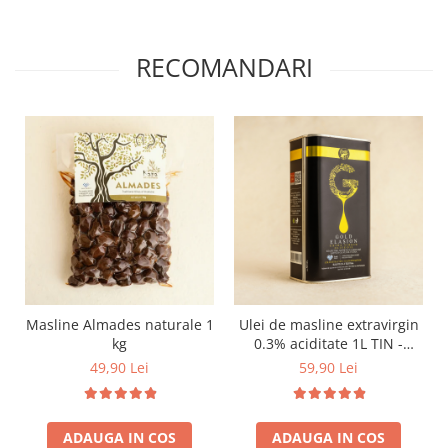
RECOMANDARI
Masline Almades naturale 1
Ulei de masline extravirgin
kg
0.3% aciditate 1L TIN -
presat la rece
49,90 Lei
59,90 Lei
ADAUGA IN COS
ADAUGA IN COS