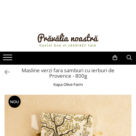
PRODUSE
NOUTĂȚI
ALIMENTE
ULEIURI ȘI UNTURI
MĂSLINE
NUCI ȘI SEMINȚE
Masline verzi fara samburi cu ierburi de
Provence - 800g
FRUCTE DESHIDRATATE
ÎNDULCITORI NATURALI / MIERE
Kapa Olive Farm
FRUCTE LA CONSERVĂ
OȚETURI ȘI SOSURI
NOU
SOSURI
FĂINĂ FĂRĂ GLUTEN
BĂUTURI / LAPTE VEGETAL
OREZ ȘI CEREALE