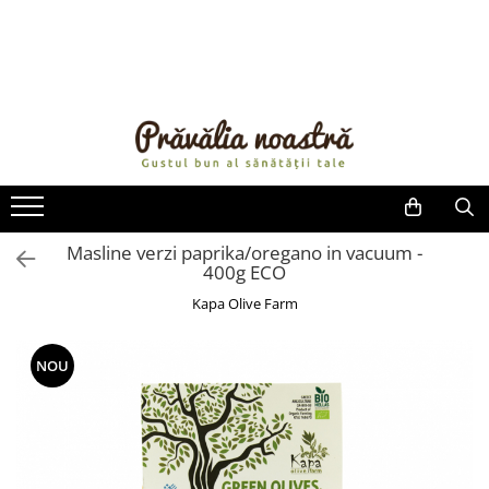
PRODUSE
NOUTĂȚI
ALIMENTE
ULEIURI ȘI UNTURI
MĂSLINE
NUCI ȘI SEMINȚE
Masline verzi paprika/oregano in vacuum -
400g ECO
FRUCTE DESHIDRATATE
ÎNDULCITORI NATURALI / MIERE
Kapa Olive Farm
FRUCTE LA CONSERVĂ
OȚETURI ȘI SOSURI
NOU
SOSURI
FĂINĂ FĂRĂ GLUTEN
BĂUTURI / LAPTE VEGETAL
OREZ ȘI CEREALE