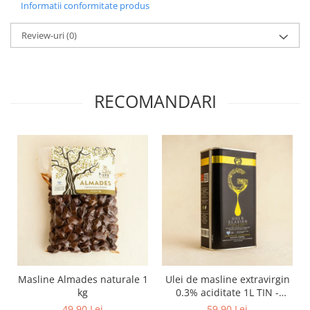
Informatii conformitate produs
Review-uri
(0)
RECOMANDARI
Masline Almades naturale 1
Ulei de masline extravirgin
kg
0.3% aciditate 1L TIN -
presat la rece
49,90 Lei
59,90 Lei