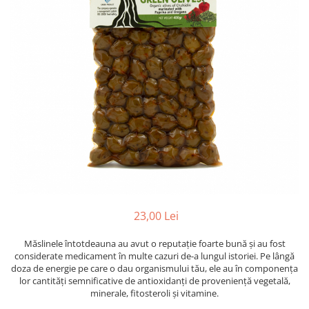
PASTE
CREME ȘI PASTE TARTINABILE
CONDIMENTE
CEAIURI GRECEȘTI
CIOCOLATĂ ȘI CACAO
HEALTHY SNACKS
SUPERALIMENTE
LACTATE
BACANIE
PRODUSE ECO / ORGANICE
PRODUSE ROMÂNEȘTI
COSMETICE
23,00 Lei
REMEDII NATURISTE
Măslinele întotdeauna au avut o reputație foarte bună și au fost
TOATE PRODUSELE
considerate medicament în multe cazuri de-a lungul istoriei. Pe lângă
doza de energie pe care o dau organismului tău, ele au în componența
lor cantități semnificative de antioxidanți de proveniență vegetală,
minerale, fitosteroli și vitamine.