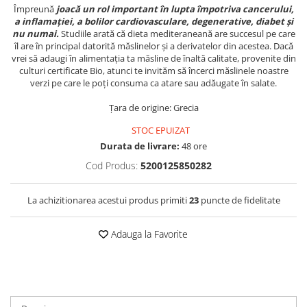
Împreună
joacă un rol important în lupta împotriva cancerului,
a inflamației, a bolilor cardiovasculare, degenerative, diabet și
nu numai.
Studiile arată că dieta mediteraneană are succesul pe care
îl are în principal datorită măslinelor și a derivatelor din acestea. Dacă
vrei să adaugi în alimentația ta măsline de înaltă calitate, provenite din
culturi certificate Bio, atunci te invităm să încerci măslinele noastre
verzi pe care le poți consuma ca atare sau adăugate în salate.
Țara de origine: Grecia
STOC EPUIZAT
Durata de livrare:
48 ore
Cod Produs:
5200125850282
La achizitionarea acestui produs primiti
23
puncte de fidelitate
Adauga la Favorite