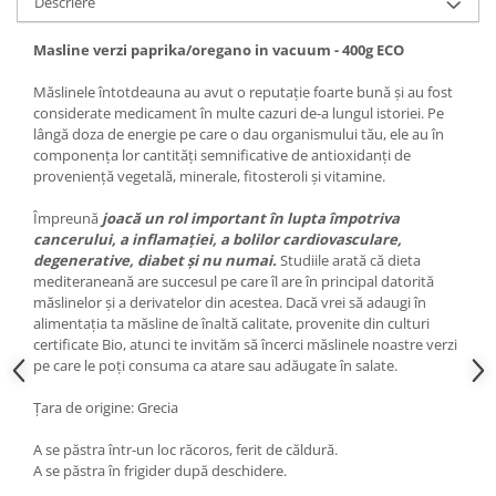
Descriere
Masline verzi paprika/oregano in vacuum - 400g ECO
Măslinele întotdeauna au avut o reputație foarte bună și au fost
considerate medicament în multe cazuri de-a lungul istoriei. Pe
lângă doza de energie pe care o dau organismului tău, ele au în
componența lor cantități semnificative de antioxidanți de
proveniență vegetală, minerale, fitosteroli și vitamine.
Împreună
joacă un rol important în lupta împotriva
cancerului, a inflamației, a bolilor cardiovasculare,
degenerative, diabet și nu numai.
Studiile arată că dieta
mediteraneană are succesul pe care îl are în principal datorită
măslinelor și a derivatelor din acestea. Dacă vrei să adaugi în
alimentația ta măsline de înaltă calitate, provenite din culturi
certificate Bio, atunci te invităm să încerci măslinele noastre verzi
pe care le poți consuma ca atare sau adăugate în salate.
Țara de origine: Grecia
A se păstra într-un loc răcoros, ferit de căldură.
A se păstra în frigider după deschidere.