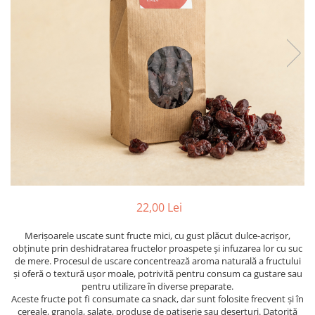
PASTE
CREME ȘI PASTE TARTINABILE
CONDIMENTE
CEAIURI GRECEȘTI
CIOCOLATĂ ȘI CACAO
HEALTHY SNACKS
SUPERALIMENTE
LACTATE
BACANIE
PRODUSE ECO / ORGANICE
PRODUSE ROMÂNEȘTI
22,00 Lei
COSMETICE
Merișoarele uscate sunt fructe mici, cu gust plăcut dulce-acrișor,
REMEDII NATURISTE
obținute prin deshidratarea fructelor proaspete și infuzarea lor cu suc
TOATE PRODUSELE
de mere. Procesul de uscare concentrează aroma naturală a fructului
și oferă o textură ușor moale, potrivită pentru consum ca gustare sau
pentru utilizare în diverse preparate.
Aceste fructe pot fi consumate ca snack, dar sunt folosite frecvent și în
cereale, granola, salate, produse de patiserie sau deserturi. Datorită