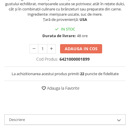
gustului echilibrat, merișoarele uscate se potrivesc atât în rețete dulci,
cât și în combinații culinare cu brânzeturi sau preparate din carne.
Ingrediente: merișoare uscate, suc de mere.
Țară de proveniență:
USA
IN STOC
Durata de livrare:
48 ore
ADAUGA IN COS
Cod Produs:
6421000001899
La achizitionarea acestui produs primiti
22
puncte de fidelitate
Adauga la Favorite
Descriere