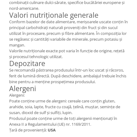
combinații culinare dulci-sărate, specifice bucătăriei europene și
nord-americane.
Valori nutriționale generale
Conform bazelor de date alimentare, merișoarele uscate conțin în
principal carbohidrați naturali proveniți din fruct și din sucul
utilizat în procesare, precum și fibre alimentare. În compoziția lor
se regăsesc și cantități variabile de minerale, precum potasiu și
mangan.
Valorile nutriționale exacte pot varia în funcție de origine, rețetă
și procesul tehnologic utilizat.
Depozitare
Se recomandă păstrarea produsului într-un loc uscat și răcoros,
ferit de lumină directă. După deschidere, ambalajul trebuie închis
bine pentru a menține prospețimea produsului.
Alergeni
Alergeni:
Poate conține urme de alergeni: cereale care conțin gluten,
arahide, soia, lapte, fructe cu coajă, țelină, muștar, semințe de
susan, dioxid de sulf și sulfiți, lupin.
Produsul poate conține urme de toți alergenii menționați în
Anexa II a Regulamentului (UE) nr. 1169/2011.
Țară de proveniență:
USA