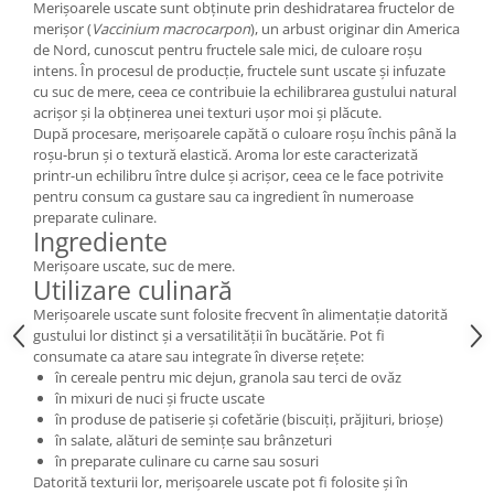
Merișoarele uscate sunt obținute prin deshidratarea fructelor de
merișor (
Vaccinium macrocarpon
), un arbust originar din America
de Nord, cunoscut pentru fructele sale mici, de culoare roșu
intens. În procesul de producție, fructele sunt uscate și infuzate
cu suc de mere, ceea ce contribuie la echilibrarea gustului natural
acrișor și la obținerea unei texturi ușor moi și plăcute.
După procesare, merișoarele capătă o culoare roșu închis până la
roșu-brun și o textură elastică. Aroma lor este caracterizată
printr-un echilibru între dulce și acrișor, ceea ce le face potrivite
pentru consum ca gustare sau ca ingredient în numeroase
preparate culinare.
Ingrediente
Merișoare uscate, suc de mere.
Utilizare culinară
Merișoarele uscate sunt folosite frecvent în alimentație datorită
gustului lor distinct și a versatilității în bucătărie. Pot fi
consumate ca atare sau integrate în diverse rețete:
în cereale pentru mic dejun, granola sau terci de ovăz
în mixuri de nuci și fructe uscate
în produse de patiserie și cofetărie (biscuiți, prăjituri, brioșe)
în salate, alături de semințe sau brânzeturi
în preparate culinare cu carne sau sosuri
Datorită texturii lor, merișoarele uscate pot fi folosite și în