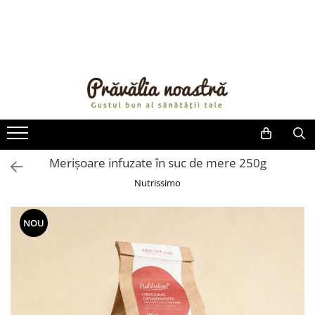
PRODUSE
NOUTĂȚI
ALIMENTE
ULEIURI ȘI UNTURI
MĂSLINE
NUCI ȘI SEMINȚE
Merișoare infuzate în suc de mere 250g
FRUCTE DESHIDRATATE
Nutrissimo
ÎNDULCITORI NATURALI / MIERE
FRUCTE LA CONSERVĂ
NOU
OȚETURI ȘI SOSURI
SOSURI
FĂINĂ FĂRĂ GLUTEN
BĂUTURI / LAPTE VEGETAL
OREZ ȘI CEREALE