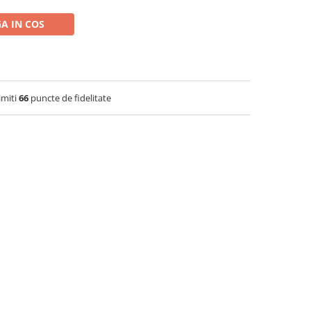
A IN COS
imiti
66
puncte de fidelitate