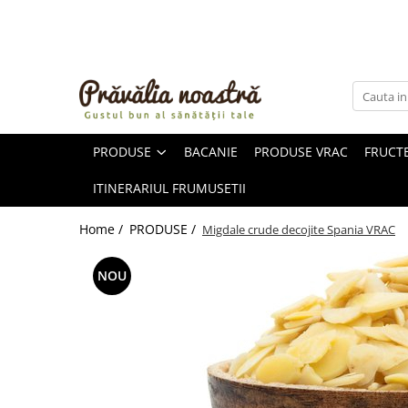
PRODUSE
NOUTĂȚI
ALIMENTE
PRODUSE
BACANIE
PRODUSE VRAC
FRUCTE
ULEIURI ȘI UNTURI
MĂSLINE
ITINERARIUL FRUMUSETII
NUCI ȘI SEMINȚE
FRUCTE DESHIDRATATE
Home /
PRODUSE /
Migdale crude decojite Spania VRAC
ÎNDULCITORI NATURALI / MIERE
FRUCTE LA CONSERVĂ
NOU
OȚETURI ȘI SOSURI
SOSURI
FĂINĂ FĂRĂ GLUTEN
BĂUTURI / LAPTE VEGETAL
OREZ ȘI CEREALE