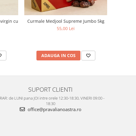
virgin cu
Curmale Medjool Supreme Jumbo 5kg
Ulei d
aciditate,
55,00 Lei
ADAUGA IN COS
AD
SUPORT CLIENTI
AR: de LUNI pana JOI intre orele 12:30-18:30, VINERI 09:00 -
18:30
office@pravalianoastra.ro