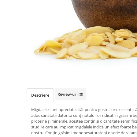
PASTE
CREME ȘI PASTE TARTINABILE
CONDIMENTE
CEAIURI GRECEȘTI
CIOCOLATĂ ȘI CACAO
HEALTHY SNACKS
SUPERALIMENTE
LACTATE
BACANIE
PRODUSE ECO / ORGANICE
PRODUSE ROMÂNEȘTI
Review-uri
(0)
COSMETICE
Descriere
REMEDII NATURISTE
Migdalele sunt apreciate atât pentru gustul lor excelent, cât
TOATE PRODUSELE
aduc sănătății datorită conținutului lor ridicat în grăsimi b
proteine și minerale, acestea conțin și o cantitate semnific
studiile care au implicat migdalele indică un efect foarte 
nostru. Conțin grăsimi mononesaturate și o serie de vitami