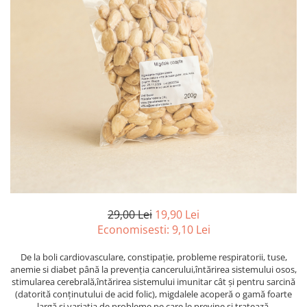
PASTE
CREME ȘI PASTE TARTINABILE
CONDIMENTE
CEAIURI GRECEȘTI
CIOCOLATĂ ȘI CACAO
HEALTHY SNACKS
SUPERALIMENTE
LACTATE
BACANIE
PRODUSE ECO / ORGANICE
PRODUSE ROMÂNEȘTI
COSMETICE
29,00 Lei
19,90 Lei
Economisesti:
9,10
Lei
REMEDII NATURISTE
TOATE PRODUSELE
De la boli cardiovasculare, constipație, probleme respiratorii, tuse,
anemie si diabet până la prevenția cancerului,întărirea sistemului osos,
stimularea cerebrală,întărirea sistemului imunitar cât și pentru sarcină
(datorită conținutului de acid folic), migdalele acoperă o gamă foarte
largă și variația de probleme pe care le previne si tratează.