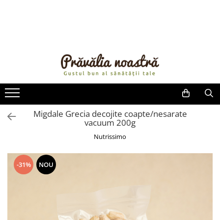
PRODUSE
NOUTĂȚI
ALIMENTE
ULEIURI ȘI UNTURI
MĂSLINE
NUCI ȘI SEMINȚE
Migdale Grecia decojite coapte/nesarate
vacuum 200g
FRUCTE DESHIDRATATE
ÎNDULCITORI NATURALI / MIERE
Nutrissimo
FRUCTE LA CONSERVĂ
OȚETURI ȘI SOSURI
-31%
NOU
SOSURI
FĂINĂ FĂRĂ GLUTEN
BĂUTURI / LAPTE VEGETAL
OREZ ȘI CEREALE