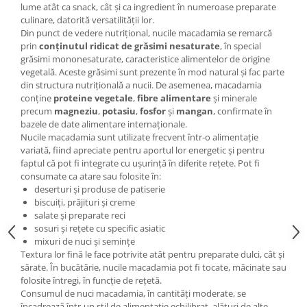
lume atât ca snack, cât și ca ingredient în numeroase preparate
culinare, datorită versatilității lor.
Din punct de vedere nutrițional, nucile macadamia se remarcă
prin
conținutul ridicat de grăsimi nesaturate
, în special
grăsimi mononesaturate, caracteristice alimentelor de origine
vegetală. Aceste grăsimi sunt prezente în mod natural și fac parte
din structura nutrițională a nucii. De asemenea, macadamia
conține
proteine vegetale
,
fibre alimentare
și minerale
precum
magneziu
,
potasiu
,
fosfor
și
mangan
, confirmate în
bazele de date alimentare internaționale.
Nucile macadamia sunt utilizate frecvent într-o alimentație
variată, fiind apreciate pentru aportul lor energetic și pentru
faptul că pot fi integrate cu ușurință în diferite rețete. Pot fi
consumate ca atare sau folosite în:
deserturi și produse de patiserie
biscuiți, prăjituri și creme
salate și preparate reci
sosuri și rețete cu specific asiatic
mixuri de nuci și semințe
Textura lor fină le face potrivite atât pentru preparate dulci, cât și
sărate. În bucătărie, nucile macadamia pot fi tocate, măcinate sau
folosite întregi, în funcție de rețetă.
Consumul de nuci macadamia, în cantități moderate, se
încadrează într-un stil de alimentație echilibrat, alături de alte