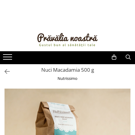
PRODUSE
NOUTĂȚI
ALIMENTE
ULEIURI ȘI UNTURI
MĂSLINE
NUCI ȘI SEMINȚE
Nuci Macadamia 500 g
FRUCTE DESHIDRATATE
Nutrissimo
ÎNDULCITORI NATURALI / MIERE
FRUCTE LA CONSERVĂ
OȚETURI ȘI SOSURI
SOSURI
FĂINĂ FĂRĂ GLUTEN
BĂUTURI / LAPTE VEGETAL
OREZ ȘI CEREALE