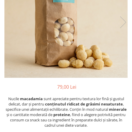
PASTE
CREME ȘI PASTE TARTINABILE
CONDIMENTE
CEAIURI GRECEȘTI
CIOCOLATĂ ȘI CACAO
HEALTHY SNACKS
SUPERALIMENTE
LACTATE
BACANIE
PRODUSE ECO / ORGANICE
PRODUSE ROMÂNEȘTI
79,00 Lei
COSMETICE
Nucile
macadamia
sunt apreciate pentru textura lor fină și gustul
REMEDII NATURISTE
delicat, dar și pentru
conținutul ridicat de grăsimi nesaturate
,
TOATE PRODUSELE
specifice unei alimentații echilibrate. Conțin în mod natural
minerale
și o cantitate moderată de
proteine
, fiind o alegere potrivită pentru
consum ca snack sau ca ingredient în preparate dulci și sărate, în
cadrul unei diete variate.