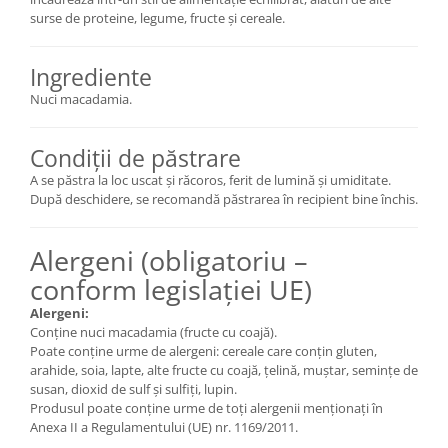
surse de proteine, legume, fructe și cereale.
Ingrediente
Nuci macadamia.
Condiții de păstrare
A se păstra la loc uscat și răcoros, ferit de lumină și umiditate.
După deschidere, se recomandă păstrarea în recipient bine închis.
Alergeni (obligatoriu –
conform legislației UE)
Alergeni:
Conține nuci macadamia (fructe cu coajă).
Poate conține urme de alergeni: cereale care conțin gluten,
arahide, soia, lapte, alte fructe cu coajă, țelină, muștar, semințe de
susan, dioxid de sulf și sulfiți, lupin.
Produsul poate conține urme de toți alergenii menționați în
Anexa II a Regulamentului (UE) nr. 1169/2011.