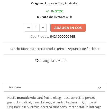
Origine:
Africa de Sud, Australia.
IN STOC
Durata de livrare:
48 h
ADAUGA IN COS
Cod Produs:
6421000000465
La achizitionarea acestui produs primiti
79
puncte de fidelitate
Adauga la Favorite
Descriere
Nucile
macadamia
sunt fructe oleaginoase apreciate pentru
gustul lor delicat, ușor dulceag, și pentru textura fină, untoasă.
Originare din Australia, acestea sunt consumate astăzi în întreaga