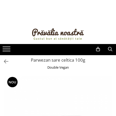
PRODUSE
NOUTĂȚI
ALIMENTE
ULEIURI ȘI UNTURI
MĂSLINE
NUCI ȘI SEMINȚE
Parwezan sare celtica 100g
FRUCTE DESHIDRATATE
Double Vegan
ÎNDULCITORI NATURALI / MIERE
FRUCTE LA CONSERVĂ
NOU
OȚETURI ȘI SOSURI
SOSURI
FĂINĂ FĂRĂ GLUTEN
BĂUTURI / LAPTE VEGETAL
OREZ ȘI CEREALE