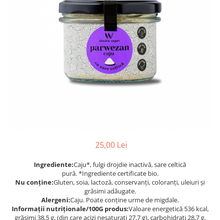
PASTE
CREME ȘI PASTE TARTINABILE
CONDIMENTE
CEAIURI GRECEȘTI
CIOCOLATĂ ȘI CACAO
HEALTHY SNACKS
SUPERALIMENTE
LACTATE
BACANIE
PRODUSE ECO / ORGANICE
PRODUSE ROMÂNEȘTI
25,00 Lei
COSMETICE
Ingrediente:
Caju*, fulgi drojdie inactivă, sare celtică
REMEDII NATURISTE
pură. *Ingrediente certificate bio.
TOATE PRODUSELE
Nu conține:
Gluten, soia, lactoză, conservanți, coloranți, uleiuri și
grăsimi adăugate.
Alergeni:
Caju. Poate conține urme de migdale.
Informații nutriționale/100G produs:
Valoare energetică 536 kcal,
grăsimi 38,5 g, (din care acizi nesaturați 27,7 g), carbohidrați 28,7 g,