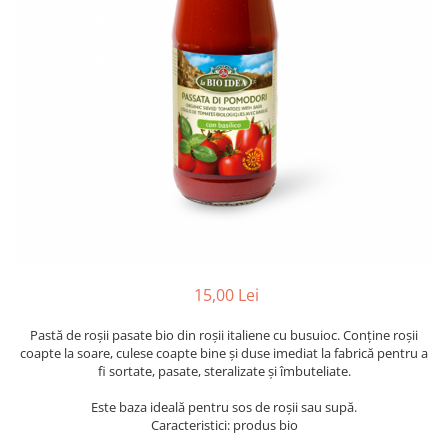
PASTE
CREME ȘI PASTE TARTINABILE
CONDIMENTE
CEAIURI GRECEȘTI
CIOCOLATĂ ȘI CACAO
HEALTHY SNACKS
SUPERALIMENTE
LACTATE
BACANIE
PRODUSE ECO / ORGANICE
PRODUSE ROMÂNEȘTI
15,00 Lei
COSMETICE
Pastă de roșii pasate bio din roșii italiene cu busuioc. Conține roșii
REMEDII NATURISTE
coapte la soare, culese coapte bine și duse imediat la fabrică pentru a
TOATE PRODUSELE
fi sortate, pasate, steralizate și îmbuteliate.
Este baza ideală pentru sos de roșii sau supă.
Caracteristici: produs bio