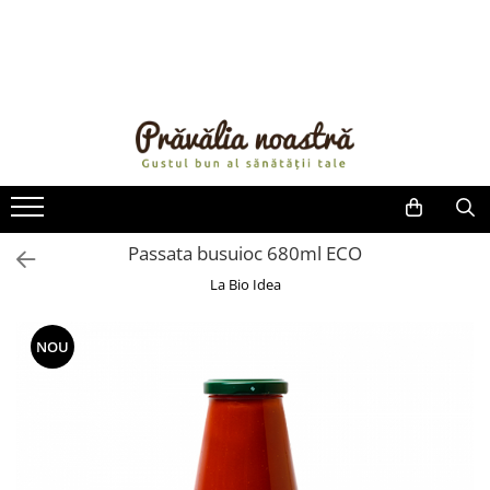
PRODUSE
NOUTĂȚI
ALIMENTE
ULEIURI ȘI UNTURI
MĂSLINE
NUCI ȘI SEMINȚE
Passata busuioc 680ml ECO
FRUCTE DESHIDRATATE
La Bio Idea
ÎNDULCITORI NATURALI / MIERE
FRUCTE LA CONSERVĂ
NOU
OȚETURI ȘI SOSURI
SOSURI
FĂINĂ FĂRĂ GLUTEN
BĂUTURI / LAPTE VEGETAL
OREZ ȘI CEREALE