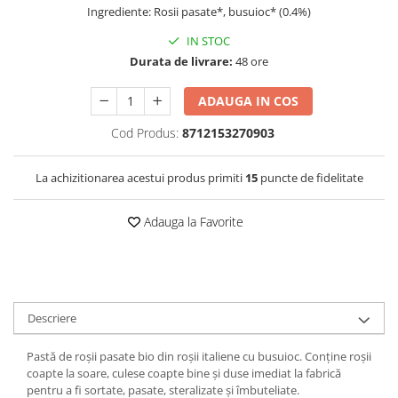
Ingrediente: Rosii pasate*, busuioc* (0.4%)
IN STOC
Durata de livrare:
48 ore
ADAUGA IN COS
Cod Produs:
8712153270903
La achizitionarea acestui produs primiti
15
puncte de fidelitate
Adauga la Favorite
Descriere
Pastă de roșii pasate bio din roșii italiene cu busuioc. Conține roșii
coapte la soare, culese coapte bine și duse imediat la fabrică
pentru a fi sortate, pasate, steralizate și îmbuteliate.