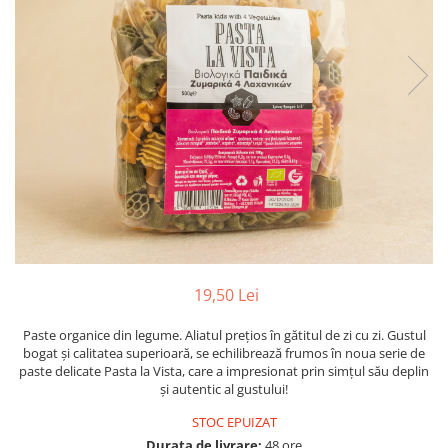
PASTE
CREME ȘI PASTE TARTINABILE
CONDIMENTE
CEAIURI GRECEȘTI
CIOCOLATĂ ȘI CACAO
HEALTHY SNACKS
SUPERALIMENTE
LACTATE
BACANIE
PRODUSE ECO / ORGANICE
PRODUSE ROMÂNEȘTI
19,50 Lei
COSMETICE
Paste organice din legume. Aliatul prețios în gătitul de zi cu zi. Gustul
REMEDII NATURISTE
bogat și calitatea superioară, se echilibrează frumos în noua serie de
TOATE PRODUSELE
paste delicate Pasta la Vista, care a impresionat prin simțul său deplin
și autentic al gustului!
STOC EPUIZAT
Durata de livrare:
48 ore