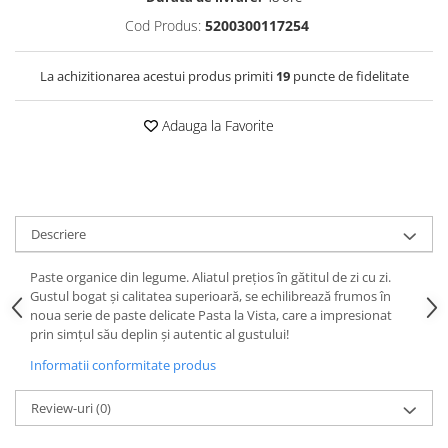
Cod Produs:
5200300117254
La achizitionarea acestui produs primiti
19
puncte de fidelitate
Adauga la Favorite
Descriere
Paste organice din legume. Aliatul prețios în gătitul de zi cu zi.
Gustul bogat și calitatea superioară, se echilibrează frumos în
noua serie de paste delicate Pasta la Vista, care a impresionat
prin simțul său deplin și autentic al gustului!
Informatii conformitate produs
Review-uri
(0)