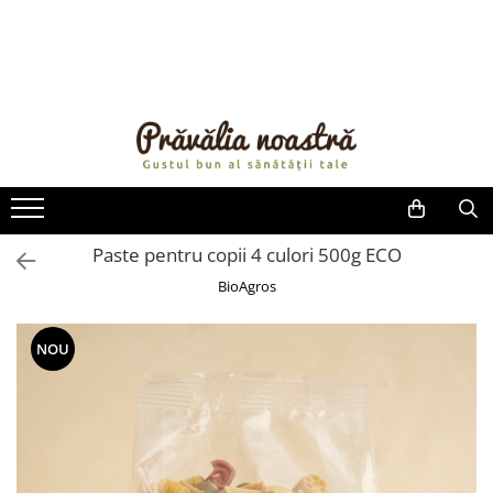
PRODUSE
NOUTĂȚI
ALIMENTE
ULEIURI ȘI UNTURI
MĂSLINE
NUCI ȘI SEMINȚE
Paste pentru copii 4 culori 500g ECO
FRUCTE DESHIDRATATE
BioAgros
ÎNDULCITORI NATURALI / MIERE
FRUCTE LA CONSERVĂ
NOU
OȚETURI ȘI SOSURI
SOSURI
FĂINĂ FĂRĂ GLUTEN
BĂUTURI / LAPTE VEGETAL
OREZ ȘI CEREALE